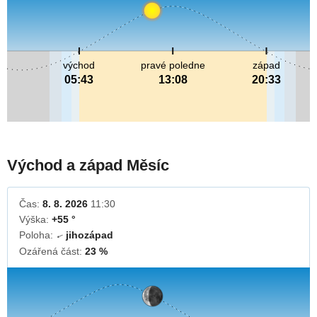
východ
pravé poledne
západ
05:43
13:08
20:33
Východ a západ Měsíc
Čas:
8. 8. 2026
11:30
Výška:
+55 °
Poloha:
jihozápad
↓
Ozářená část:
23 %