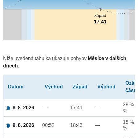
západ
17:41
Níže uvedená tabulka ukazuje pohyby
Měsíce v dalších
dnech
.
Ozář
Datum
Východ
Západ
Východ
část
28 % a
8. 8. 2026
—
17:41
—
%
18 % a
9. 8. 2026
00:52
18:43
—
%