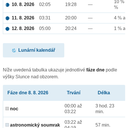
10 % a
10. 8. 2026
02:05
19:28
—
%
11. 8. 2026
03:31
20:00
—
4 % až
12. 8. 2026
05:00
20:24
—
1 % až
Lunární kalendář
Níže uvedená tabulka ukazuje jednotlivé
fáze dne
podle
výšky Slunce nad obzorem.
Fáze dne 8. 8. 2026
Trvání
Délka
00:00 až
3 hod. 23
noc
03:22
min.
03:22 až
astronomický soumrak
57 min.
04:19