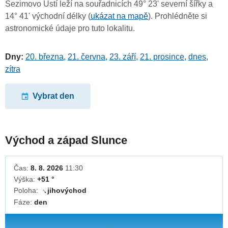
Sezimovo Ústí leží na souřadnicích 49° 23' severní šířky a
14° 41' východní délky (
ukázat na mapě
). Prohlédněte si
astronomické údaje pro tuto lokalitu.
Dny:
20. března
,
21. června
,
23. září
,
21. prosince
,
dnes
,
zítra
Vybrat den
Východ a západ Slunce
Čas:
8. 8. 2026
11:30
Výška:
+51 °
Poloha:
jihovýchod
↓
Fáze:
den