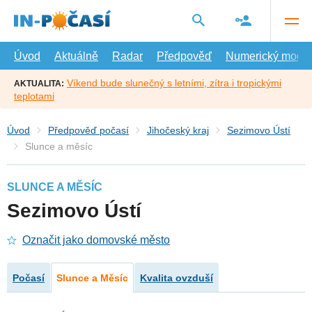
Přejít
na
hlavní
obsah
Úvod
Aktuálně
Radar
Předpověď
Numerický model
Víkend bude slunečný s letními, zítra i tropickými
AKTUALITA:
teplotami
Úvod
Předpověď počasí
Jihočeský kraj
Sezimovo Ústí
Slunce a měsíc
SLUNCE A MĚSÍC
Sezimovo Ústí
Označit jako domovské město
Počasí
Slunce a Měsíc
Kvalita ovzduší