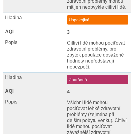
zdravotní problémy mohou
mít jen neobvykle citliví lidé.
Uspokojivá
3
Citliví lidé mohou pociťovat
zdravotní problémy, pro
zbytek populace dosažené
hodnoty nepředstavují
nebezpečí.
Zhoršená
4
Všichni lidé mohou
pociťovat lehké zdravotní
problémy (zejména při
delším pobytu venku). Citliví
lidé mohou pociťovat
závažnější zdravotní