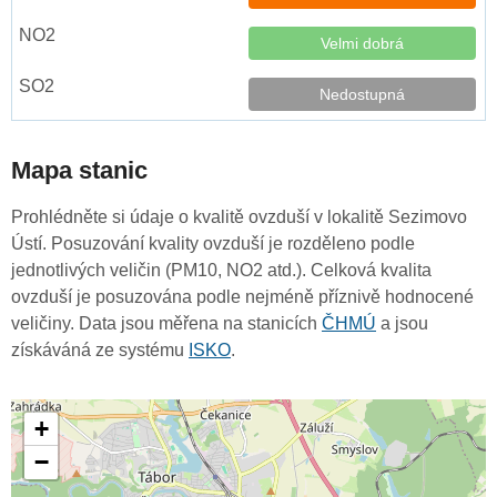
Velmi dobrá
Nedostupná
Mapa stanic
Prohlédněte si údaje o kvalitě ovzduší v lokalitě Sezimovo
Ústí. Posuzování kvality ovzduší je rozděleno podle
jednotlivých veličin (PM10, NO2 atd.). Celková kvalita
ovzduší je posuzována podle nejméně příznivě hodnocené
veličiny. Data jsou měřena na stanicích
ČHMÚ
a jsou
získáváná ze systému
ISKO
.
+
−