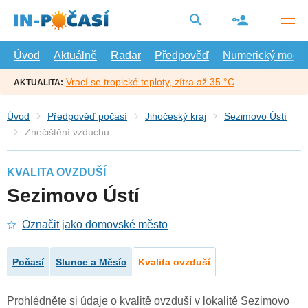
Přejít
na
hlavní
obsah
Úvod
Aktuálně
Radar
Předpověď
Numerický model
Vrací se tropické teploty, zítra až 35 °C
AKTUALITA:
Úvod
Předpověď počasí
Jihočeský kraj
Sezimovo Ústí
Znečištění vzduchu
KVALITA OVZDUŠÍ
Sezimovo Ústí
Označit jako domovské město
Počasí
Slunce a Měsíc
Kvalita ovzduší
Prohlédněte si údaje o kvalitě ovzduší v lokalitě Sezimovo