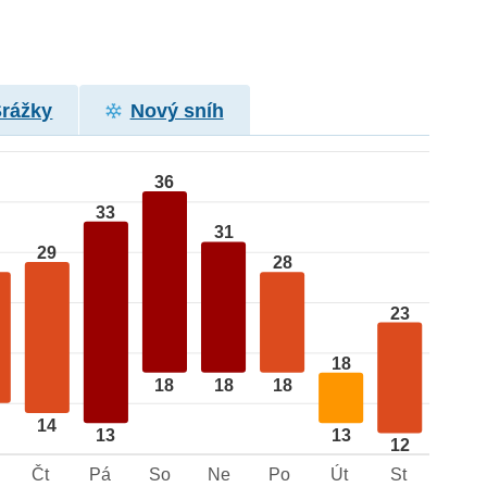
Srážky
Nový sníh
36
33
31
29
28
23
18
18
18
18
14
13
13
12
Čt
Pá
So
Ne
Po
Út
St