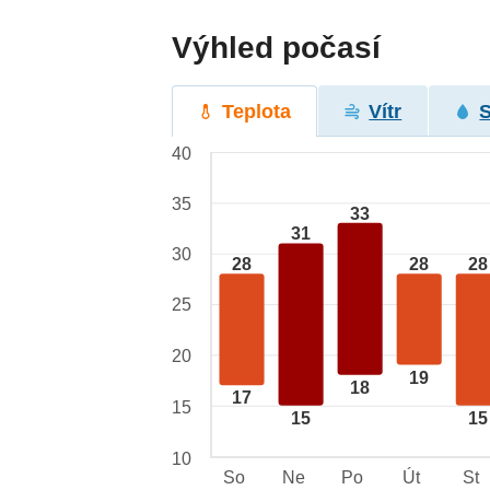
Výhled počasí
Teplota
Vítr
40
35
33
31
30
28
28
28
25
20
19
18
17
15
15
15
10
So
Ne
Po
Út
St