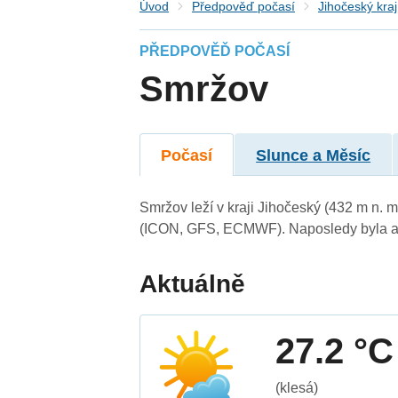
Úvod
Předpověď počasí
Jihočeský kraj
PŘEDPOVĚĎ POČASÍ
Smržov
Počasí
Slunce a Měsíc
Smržov leží v kraji Jihočeský (432 m n. 
(ICON, GFS, ECMWF). Naposledy byla ak
Aktuálně
27.2 °C
(klesá)