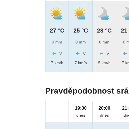
27 °C
25 °C
23 °C
21
0 mm
0 mm
0 mm
0 
V
V
V
7 km/h
7 km/h
5 km/h
7 k
Pravděpodobnost srá
19:00
20:00
21
dnes
dnes
dn