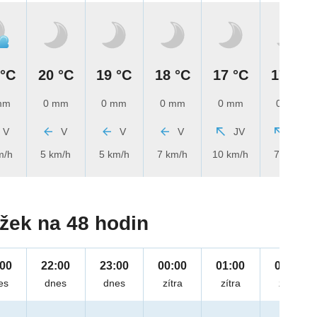
 °C
20 °C
19 °C
18 °C
17 °C
17 °C
mm
0 mm
0 mm
0 mm
0 mm
0 mm
V
V
V
V
JV
JV
m/h
5 km/h
5 km/h
7 km/h
10 km/h
7 km/h
žek na 48 hodin
:00
22:00
23:00
00:00
01:00
02:00
es
dnes
dnes
zítra
zítra
zítra