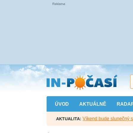
Přejít
na
hlavní
obsah
ÚVOD
AKTUÁLNĚ
RADA
Víkend bude slunečný s l
AKTUALITA: