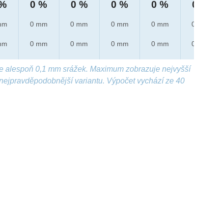
 %
0 %
0 %
0 %
0 %
0 %
mm
0 mm
0 mm
0 mm
0 mm
0 mm
mm
0 mm
0 mm
0 mm
0 mm
0 mm
e alespoň 0,1 mm srážek. Maximum zobrazuje nejvyšší
nejpravděpodobnější variantu. Výpočet vychází ze 40