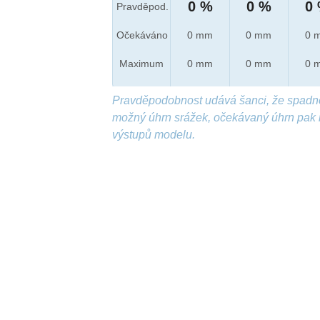
0 %
0 %
0
Pravděpod.
Očekáváno
0 mm
0 mm
0 
Maximum
0 mm
0 mm
0 
Pravděpodobnost udává šanci, že spadn
možný úhrn srážek, očekávaný úhrn pak 
výstupů modelu.