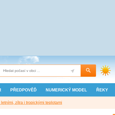
R
PŘEDPOVĚĎ
NUMERICKÝ
MODEL
ŘEKY
etními, zítra i tropickými teplotami