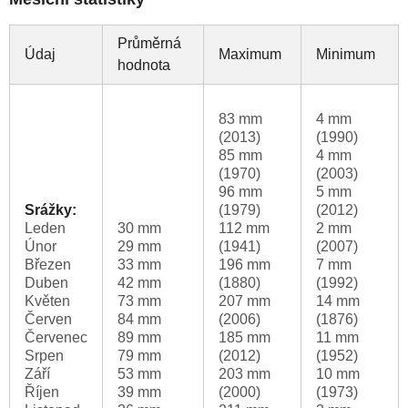
Průměrná
Údaj
Maximum
Minimum
hodnota
83 mm
4 mm
(2013)
(1990)
85 mm
4 mm
(1970)
(2003)
96 mm
5 mm
Srážky:
(1979)
(2012)
Leden
30 mm
112 mm
2 mm
Únor
29 mm
(1941)
(2007)
Březen
33 mm
196 mm
7 mm
Duben
42 mm
(1880)
(1992)
Květen
73 mm
207 mm
14 mm
Červen
84 mm
(2006)
(1876)
Červenec
89 mm
185 mm
11 mm
Srpen
79 mm
(2012)
(1952)
Září
53 mm
203 mm
10 mm
Říjen
39 mm
(2000)
(1973)