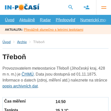
Přejít
na
hlavní
obsah
Úvod
Aktuálně
Radar
Předpověď
Numerický model
Převážně slunečno s letními teplotami
AKTUALITA:
Úvod
Archiv
Třeboň
Třeboň
Provozovatelem meteostanice Třeboň (Jihočeský kraj, 428
m n. m.) je
ČHMÚ
. Data jsou dostupná od 01.11.1875.
Informace o datech (zdroj, měření atd.) naleznete na stránce
popis archivních dat
.
14:50
25.3 °C