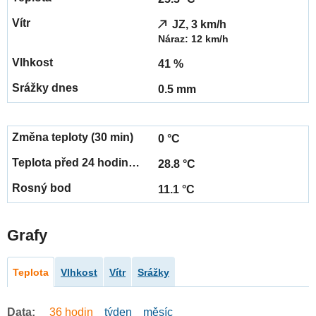
JZ, 3 km/h
Náraz: 12 km/h
41 %
0.5 mm
0 °C
28.8 °C
11.1 °C
Grafy
Teplota
Vlhkost
Vítr
Srážky
Data:
36 hodin
týden
měsíc