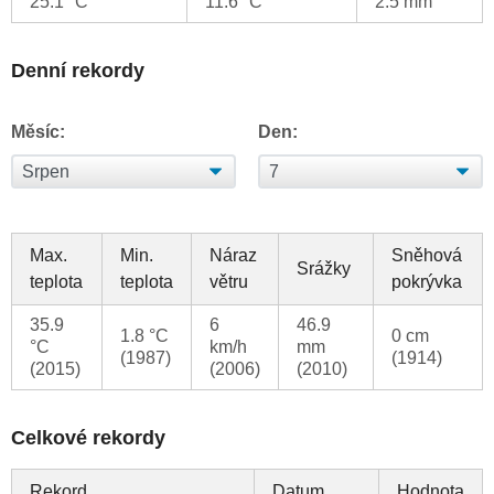
25.1 °C
11.6 °C
2.5 mm
Denní rekordy
Měsíc:
Den:
Max.
Min.
Náraz
Sněhová
Srážky
teplota
teplota
větru
pokrývka
35.9
6
46.9
1.8 °C
0 cm
°C
km/h
mm
(1987)
(1914)
(2015)
(2006)
(2010)
Celkové rekordy
Rekord
Datum
Hodnota