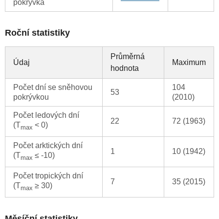
pokrývka
Roční statistiky
Průměrná
Údaj
Maximum
hodnota
Počet dní se sněhovou
104
53
pokrývkou
(2010)
Počet ledových dní
22
72 (1963)
(T
< 0)
max
Počet arktických dní
1
10 (1942)
(T
≤ -10)
max
Počet tropických dní
7
35 (2015)
(T
≥ 30)
max
Měsíční statistiky