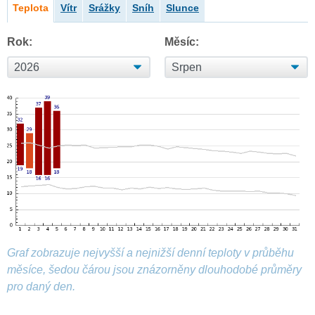
Teplota
Vítr
Srážky
Sníh
Slunce
Rok:
Měsíc:
Graf zobrazuje nejvyšší a nejnižší denní teploty v průběhu
měsíce, šedou čárou jsou znázorněny dlouhodobé průměry
pro daný den.