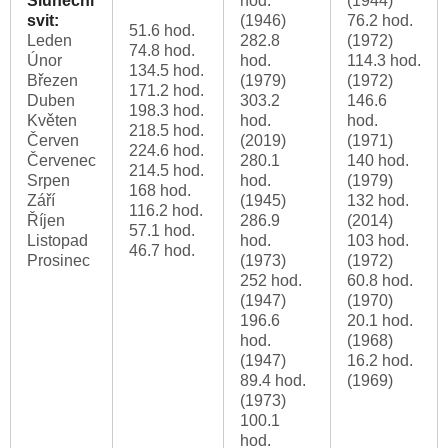
Sluneční
hod.
(1944)
svit:
(1946)
76.2 hod.
51.6 hod.
Leden
282.8
(1972)
74.8 hod.
Únor
hod.
114.3 hod.
134.5 hod.
Březen
(1979)
(1972)
171.2 hod.
Duben
303.2
146.6
198.3 hod.
Květen
hod.
hod.
218.5 hod.
Červen
(2019)
(1971)
224.6 hod.
Červenec
280.1
140 hod.
214.5 hod.
Srpen
hod.
(1979)
168 hod.
Září
(1945)
132 hod.
116.2 hod.
Říjen
286.9
(2014)
57.1 hod.
Listopad
hod.
103 hod.
46.7 hod.
Prosinec
(1973)
(1972)
252 hod.
60.8 hod.
(1947)
(1970)
196.6
20.1 hod.
hod.
(1968)
(1947)
16.2 hod.
89.4 hod.
(1969)
(1973)
100.1
hod.