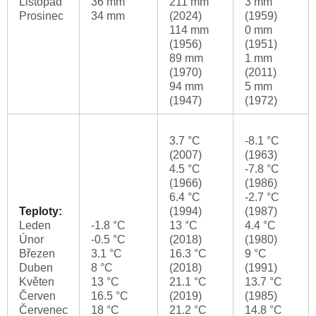
Listopad
36 mm
211 mm
3 mm
Prosinec
34 mm
(2024)
(1959)
114 mm
0 mm
(1956)
(1951)
89 mm
1 mm
(1970)
(2011)
94 mm
5 mm
(1947)
(1972)
3.7 °C
-8.1 °C
(2007)
(1963)
4.5 °C
-7.8 °C
(1966)
(1986)
6.4 °C
-2.7 °C
Teploty:
(1994)
(1987)
Leden
-1.8 °C
13 °C
4.4 °C
Únor
-0.5 °C
(2018)
(1980)
Březen
3.1 °C
16.3 °C
9 °C
Duben
8 °C
(2018)
(1991)
Květen
13 °C
21.1 °C
13.7 °C
Červen
16.5 °C
(2019)
(1985)
Červenec
18 °C
21.2 °C
14.8 °C