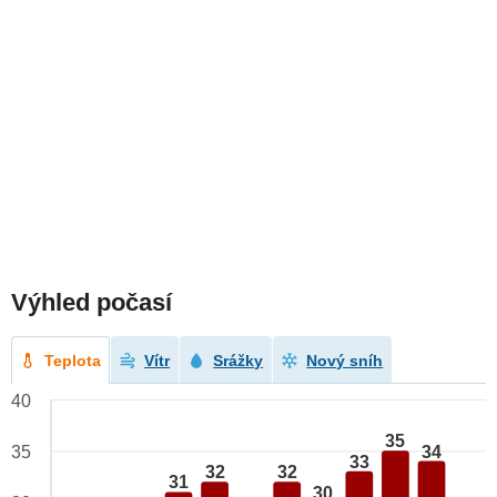
Výhled počasí
Teplota
Vítr
Srážky
Nový sníh
40
35
34
35
33
32
32
31
30