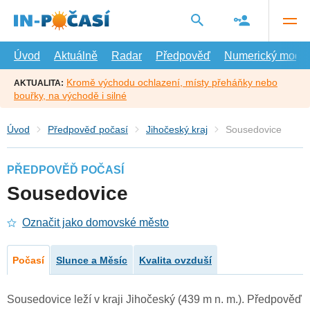
Přejít
na
hlavní
obsah
Úvod
Aktuálně
Radar
Předpověď
Numerický model
Kromě východu ochlazení, místy přeháňky nebo
AKTUALITA:
bouřky, na východě i silné
Úvod
Předpověď počasí
Jihočeský kraj
Sousedovice
PŘEDPOVĚĎ POČASÍ
Sousedovice
Označit jako domovské město
Počasí
Slunce a Měsíc
Kvalita ovzduší
Sousedovice leží v kraji Jihočeský (439 m n. m.). Předpověď