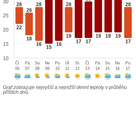
30
28
28
28
28
26
25
22
20
19
19
19
19
18
17
17
17
15
16
16
15
10
Čt
Pá
So
Ne
Po
Út
St
Čt
Pá
So
Ne
Po
06
07
08
09
10
11
12
13
14
15
16
17
Graf zobrazuje nejvyšší a nejnižší denní teploty v průběhu
příštích dnů.