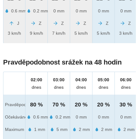
0.6 mm
0.2 mm
0 mm
0 mm
0 mm
0 mm
J
Z
Z
Z
Z
Z
3 km/h
9 km/h
7 km/h
5 km/h
5 km/h
3 km/h
Pravděpodobnost srážek na 48 hodin
02:00
03:00
04:00
05:00
06:00
dnes
dnes
dnes
dnes
dnes
80 %
70 %
20 %
20 %
30 %
Pravděpod.
Očekáváno
0.6 mm
0.2 mm
0 mm
0 mm
0 mm
Maximum
1 mm
5 mm
2 mm
2 mm
2 mm