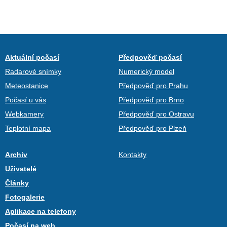
Aktuální počasí
Předpověď počasí
Radarové snímky
Numerický model
Meteostanice
Předpověď pro Prahu
Počasí u vás
Předpověď pro Brno
Webkamery
Předpověď pro Ostravu
Teplotní mapa
Předpověď pro Plzeň
Archiv
Kontakty
Uživatelé
Články
Fotogalerie
Aplikace na telefony
Počasí na web