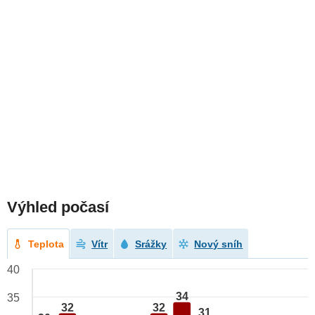
Výhled počasí
Teplota
Vítr
Srážky
Nový sníh
40
34
35
32
32
31