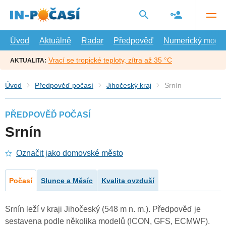
Přejít
na
hlavní
obsah
Úvod
Aktuálně
Radar
Předpověď
Numerický model
Vrací se tropické teploty, zítra až 35 °C
AKTUALITA:
Úvod
Předpověď počasí
Jihočeský kraj
Srnín
PŘEDPOVĚĎ POČASÍ
Srnín
Označit jako domovské město
Počasí
Slunce a Měsíc
Kvalita ovzduší
Srnín leží v kraji Jihočeský (548 m n. m.). Předpověď je
sestavena podle několika modelů (ICON, GFS, ECMWF).