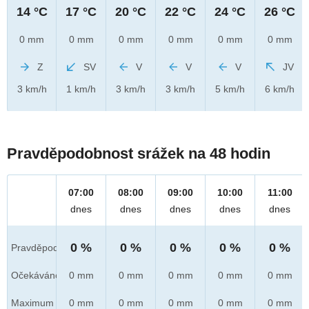
14 °C
17 °C
20 °C
22 °C
24 °C
26 °C
0 mm
0 mm
0 mm
0 mm
0 mm
0 mm
Z
SV
V
V
V
JV
3 km/h
1 km/h
3 km/h
3 km/h
5 km/h
6 km/h
Pravděpodobnost srážek na 48 hodin
07:00
08:00
09:00
10:00
11:00
dnes
dnes
dnes
dnes
dnes
0 %
0 %
0 %
0 %
0 %
Pravděpod.
Očekáváno
0 mm
0 mm
0 mm
0 mm
0 mm
Maximum
0 mm
0 mm
0 mm
0 mm
0 mm