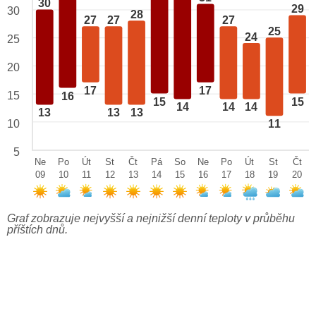
30
29
30
28
27
27
27
25
24
25
20
17
17
15
16
15
15
14
14
14
13
13
13
10
11
5
Ne
Po
Út
St
Čt
Pá
So
Ne
Po
Út
St
Čt
09
10
11
12
13
14
15
16
17
18
19
20
Graf zobrazuje nejvyšší a nejnižší denní teploty v průběhu
příštích dnů.