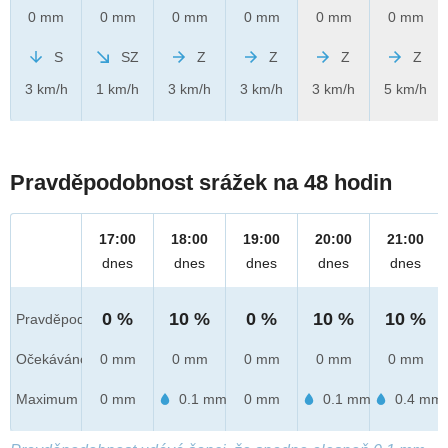
0 mm
0 mm
0 mm
0 mm
0 mm
0 mm
S
SZ
Z
Z
Z
Z
3 km/h
1 km/h
3 km/h
3 km/h
3 km/h
5 km/h
Pravděpodobnost srážek na 48 hodin
17:00
18:00
19:00
20:00
21:00
dnes
dnes
dnes
dnes
dnes
0 %
10 %
0 %
10 %
10 %
Pravděpod.
Očekáváno
0 mm
0 mm
0 mm
0 mm
0 mm
Maximum
0 mm
0.1 mm
0 mm
0.1 mm
0.4 mm