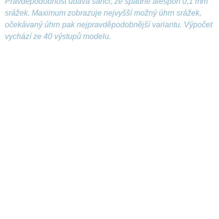
Pravděpodobnost udává šanci, že spadne alespoň 0,1 mm
srážek. Maximum zobrazuje nejvyšší možný úhrn srážek,
očekávaný úhrn pak nejpravděpodobnější variantu. Výpočet
vychází ze 40 výstupů modelu.