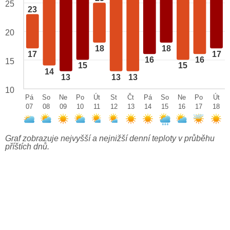
25
23
20
18
18
17
17
16
16
15
15
15
14
13
13
13
10
Pá
So
Ne
Po
Út
St
Čt
Pá
So
Ne
Po
Út
07
08
09
10
11
12
13
14
15
16
17
18
Graf zobrazuje nejvyšší a nejnižší denní teploty v průběhu
příštích dnů.