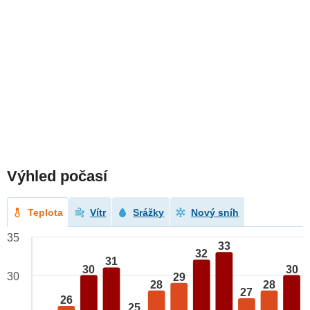
Výhled počasí
Teplota
Vítr
Srážky
Nový sníh
35
33
32
31
30
30
30
29
28
28
27
26
25