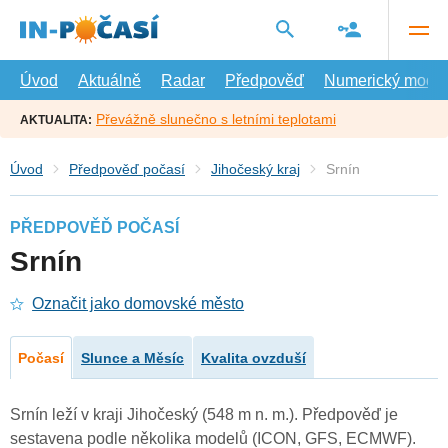
Přejít
na
hlavní
obsah
Úvod
Aktuálně
Radar
Předpověď
Numerický model
Převážně slunečno s letními teplotami
AKTUALITA:
Úvod
Předpověď počasí
Jihočeský kraj
Srnín
PŘEDPOVĚĎ POČASÍ
Srnín
Označit jako domovské město
Počasí
Slunce a Měsíc
Kvalita ovzduší
Srnín leží v kraji Jihočeský (548 m n. m.). Předpověď je
sestavena podle několika modelů (ICON, GFS, ECMWF).