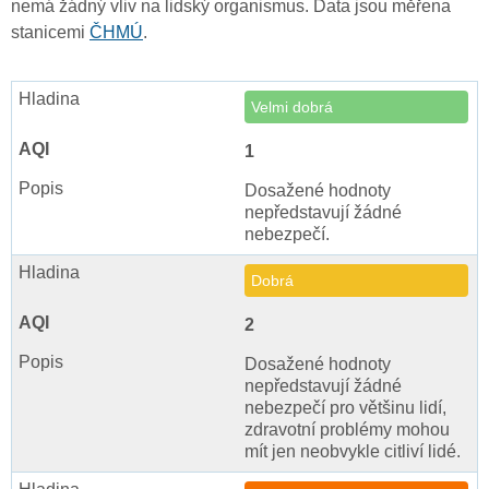
nemá žádný vliv na lidský organismus. Data jsou měřena
stanicemi
ČHMÚ
.
Velmi dobrá
1
Dosažené hodnoty
nepředstavují žádné
nebezpečí.
Dobrá
2
Dosažené hodnoty
nepředstavují žádné
nebezpečí pro většinu lidí,
zdravotní problémy mohou
mít jen neobvykle citliví lidé.