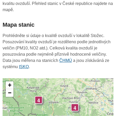
kvalitu ovzduší. Přehled stanic v České republice najdete na
mapě.
Mapa stanic
Prohlédněte si údaje o kvalitě ovzduší v lokalitě Stožec.
Posuzování kvality ovzduší je rozděleno podle jednotlivých
veličin (PM10, NO2 atd.). Celková kvalita ovzduší je
posuzována podle nejméně příznivě hodnocené veličiny.
Data jsou měřena na stanicích
ČHMÚ
a jsou získáváná ze
systému
ISKO
.
+
−
4
4