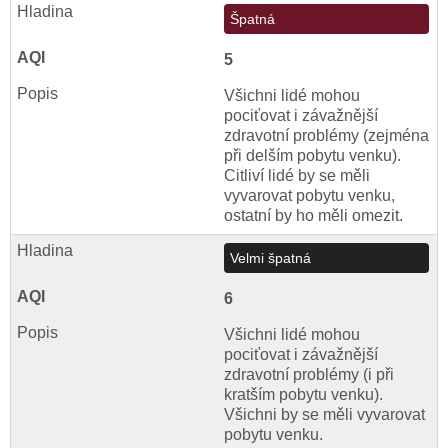
Špatná
5
Všichni lidé mohou
pociťovat i závažnější
zdravotní problémy (zejména
při delším pobytu venku).
Citliví lidé by se měli
vyvarovat pobytu venku,
ostatní by ho měli omezit.
Velmi špatná
6
Všichni lidé mohou
pociťovat i závažnější
zdravotní problémy (i při
kratším pobytu venku).
Všichni by se měli vyvarovat
pobytu venku.