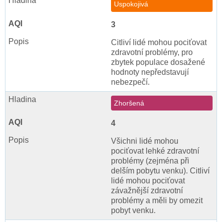
Uspokojivá
3
Citliví lidé mohou pociťovat
zdravotní problémy, pro
zbytek populace dosažené
hodnoty nepředstavují
nebezpečí.
Zhoršená
4
Všichni lidé mohou
pociťovat lehké zdravotní
problémy (zejména při
delším pobytu venku). Citliví
lidé mohou pociťovat
závažnější zdravotní
problémy a měli by omezit
pobyt venku.