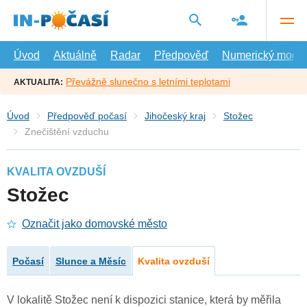
Přejít
na
hlavní
obsah
Úvod
Aktuálně
Radar
Předpověď
Numerický model
Převážně slunečno s letními teplotami
AKTUALITA:
Úvod
Předpověď počasí
Jihočeský kraj
Stožec
Znečištění vzduchu
KVALITA OVZDUŠÍ
Stožec
Označit jako domovské město
Počasí
Slunce a Měsíc
Kvalita ovzduší
V lokalitě Stožec není k dispozici stanice, která by měřila