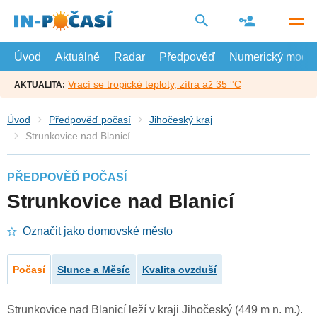
Přejít
na
hlavní
obsah
Úvod
Aktuálně
Radar
Předpověď
Numerický model
Vrací se tropické teploty, zítra až 35 °C
AKTUALITA:
Úvod
Předpověď počasí
Jihočeský kraj
Strunkovice nad Blanicí
PŘEDPOVĚĎ POČASÍ
Strunkovice nad Blanicí
Označit jako domovské město
Počasí
Slunce a Měsíc
Kvalita ovzduší
Strunkovice nad Blanicí leží v kraji Jihočeský (449 m n. m.).