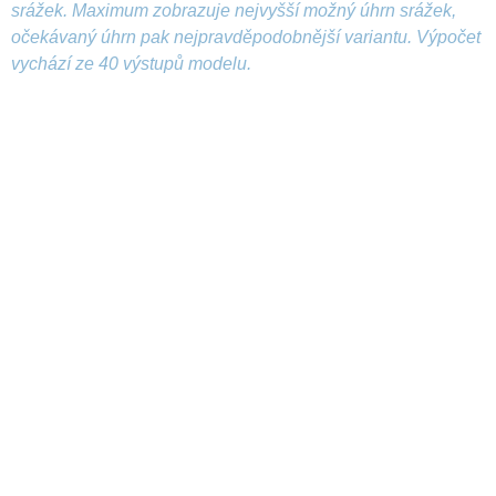
srážek. Maximum zobrazuje nejvyšší možný úhrn srážek,
očekávaný úhrn pak nejpravděpodobnější variantu. Výpočet
vychází ze 40 výstupů modelu.