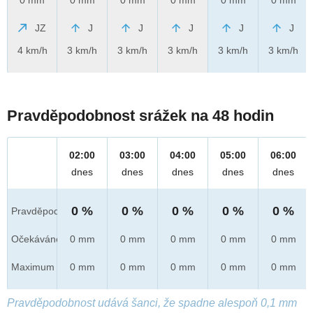
JZ
J
J
J
J
J
4 km/h
3 km/h
3 km/h
3 km/h
3 km/h
3 km/h
Pravděpodobnost srážek na 48 hodin
02:00
03:00
04:00
05:00
06:00
dnes
dnes
dnes
dnes
dnes
0 %
0 %
0 %
0 %
0 %
Pravděpod.
Očekáváno
0 mm
0 mm
0 mm
0 mm
0 mm
Maximum
0 mm
0 mm
0 mm
0 mm
0 mm
Pravděpodobnost udává šanci, že spadne alespoň 0,1 mm