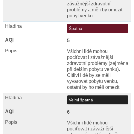
závažnější zdravotní
problémy a měli by omezit
pobyt venku.
Špatná
5
Všichni lidé mohou
pociťovat i závažnější
zdravotní problémy (zejména
při delším pobytu venku).
Citliví lidé by se měli
vyvarovat pobytu venku,
ostatní by ho měli omezit.
Velmi špatná
6
Všichni lidé mohou
pociťovat i závažnější