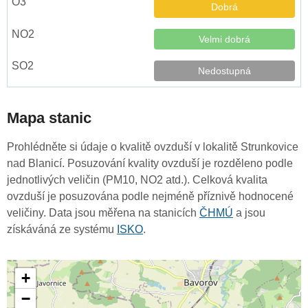
Dobrá
Velmi dobrá
Nedostupná
Mapa stanic
Prohlédněte si údaje o kvalitě ovzduší v lokalitě Strunkovice
nad Blanicí. Posuzování kvality ovzduší je rozděleno podle
jednotlivých veličin (PM10, NO2 atd.). Celková kvalita
ovzduší je posuzována podle nejméně příznivě hodnocené
veličiny. Data jsou měřena na stanicích
ČHMÚ
a jsou
získáváná ze systému
ISKO
.
+
−