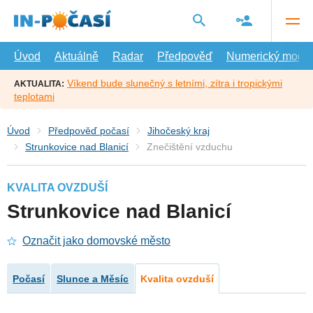
Přejít
na
hlavní
obsah
Úvod
Aktuálně
Radar
Předpověď
Numerický model
Víkend bude slunečný s letními, zítra i tropickými
AKTUALITA:
teplotami
Úvod
Předpověď počasí
Jihočeský kraj
Strunkovice nad Blanicí
Znečištění vzduchu
KVALITA OVZDUŠÍ
Strunkovice nad Blanicí
Označit jako domovské město
Počasí
Slunce a Měsíc
Kvalita ovzduší