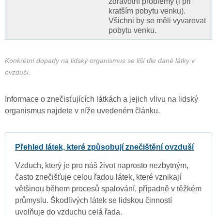
zdravotní problémy (i při
kratším pobytu venku).
Všichni by se měli vyvarovat
pobytu venku.
Konkrétní dopady na lidský organismus se liší dle dané látky v
ovzduší.
Informace o znečisťujících látkách a jejich vlivu na lidský
organismus najdete v níže uvedeném článku.
Přehled látek, které způsobují znečištění ovzduší
Vzduch, který je pro náš život naprosto nezbytným,
často znečišťuje celou řadou látek, které vznikají
většinou během procesů spalování, případně v těžkém
průmyslu. Škodlivých látek se lidskou činností
uvolňuje do vzduchu celá řada.