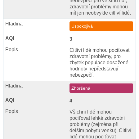
nebezpečí pro většinu lidí,
zdravotní problémy mohou
mít jen neobvykle citliví lidé.
Uspokojivá
3
Citliví lidé mohou pociťovat
zdravotní problémy, pro
zbytek populace dosažené
hodnoty nepředstavují
nebezpečí.
Zhoršená
4
Všichni lidé mohou
pociťovat lehké zdravotní
problémy (zejména při
delším pobytu venku). Citliví
lidé mohou pociťovat