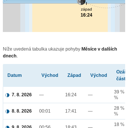
západ
16:24
Níže uvedená tabulka ukazuje pohyby
Měsíce v dalších
dnech
.
Ozář
Datum
Východ
Západ
Východ
část
39 % a
7. 8. 2026
—
16:24
—
%
28 % a
8. 8. 2026
00:01
17:41
—
%
18 % a
9. 8. 2026
00:56
18:43
—