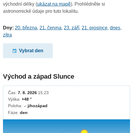
východní délky (
ukázat na mapě
). Prohlédněte si
astronomické údaje pro tuto lokalitu.
Dny:
20. března
,
21. června
,
23. září
,
21. prosince
,
dnes
,
zítra
Vybrat den
Východ a západ Slunce
Čas:
7. 8. 2026
15:23
Výška:
+48 °
Poloha:
jihozápad
↓
Fáze:
den