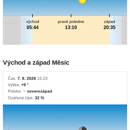
východ
pravé poledne
západ
05:44
13:10
20:35
Východ a západ Měsíc
Čas:
7. 8. 2026
15:23
Výška:
+9 °
Poloha:
severozápad
↓
Ozářená část:
32 %