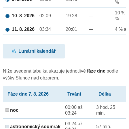
%
10 % a
10. 8. 2026
02:09
19:28
—
%
11. 8. 2026
03:34
20:01
—
4 % až
Lunární kalendář
Níže uvedená tabulka ukazuje jednotlivé
fáze dne
podle
výšky Slunce nad obzorem.
Fáze dne 7. 8. 2026
Trvání
Délka
00:00 až
3 hod. 25
noc
03:24
min.
03:24 až
astronomický soumrak
57 min.