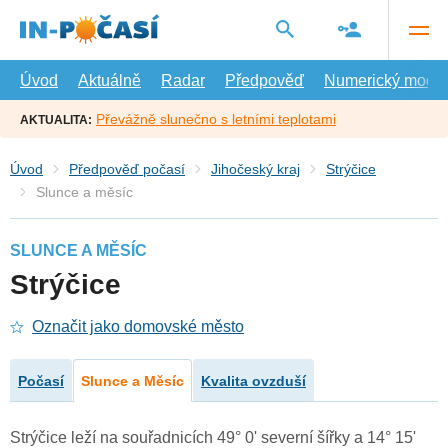
Přejít
na
hlavní
obsah
Úvod
Aktuálně
Radar
Předpověď
Numerický model
Převážně slunečno s letními teplotami
AKTUALITA:
Úvod
Předpověď počasí
Jihočeský kraj
Strýčice
Slunce a měsíc
SLUNCE A MĚSÍC
Strýčice
Označit jako domovské město
Počasí
Slunce a Měsíc
Kvalita ovzduší
Strýčice leží na souřadnicích 49° 0' severní šířky a 14° 15'