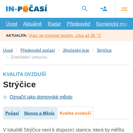
Přejít
na
hlavní
obsah
Úvod
Aktuálně
Radar
Předpověď
Numerický model
Vrací se tropické teploty, zítra až 35 °C
AKTUALITA:
Úvod
Předpověď počasí
Jihočeský kraj
Strýčice
Znečištění vzduchu
KVALITA OVZDUŠÍ
Strýčice
Označit jako domovské město
Počasí
Slunce a Měsíc
Kvalita ovzduší
V lokalitě Strýčice není k dispozici stanice, která by měřila