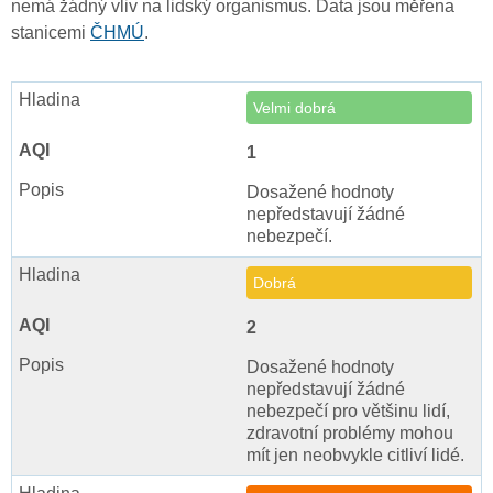
nemá žádný vliv na lidský organismus. Data jsou měřena
stanicemi
ČHMÚ
.
Velmi dobrá
1
Dosažené hodnoty
nepředstavují žádné
nebezpečí.
Dobrá
2
Dosažené hodnoty
nepředstavují žádné
nebezpečí pro většinu lidí,
zdravotní problémy mohou
mít jen neobvykle citliví lidé.