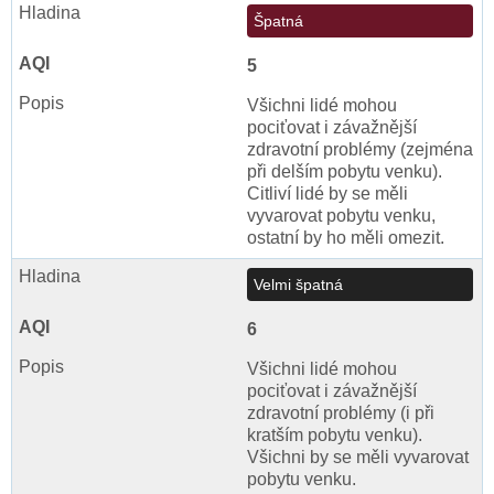
Špatná
5
Všichni lidé mohou
pociťovat i závažnější
zdravotní problémy (zejména
při delším pobytu venku).
Citliví lidé by se měli
vyvarovat pobytu venku,
ostatní by ho měli omezit.
Velmi špatná
6
Všichni lidé mohou
pociťovat i závažnější
zdravotní problémy (i při
kratším pobytu venku).
Všichni by se měli vyvarovat
pobytu venku.