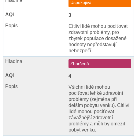
Uspokojivá
3
Citliví lidé mohou pociťovat
zdravotní problémy, pro
zbytek populace dosažené
hodnoty nepředstavují
nebezpečí.
Zhoršená
4
Všichni lidé mohou
pociťovat lehké zdravotní
problémy (zejména při
delším pobytu venku). Citliví
lidé mohou pociťovat
závažnější zdravotní
problémy a měli by omezit
pobyt venku.