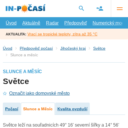
Přejít
na
hlavní
obsah
Úvod
Aktuálně
Radar
Předpověď
Numerický model
Vrací se tropické teploty, zítra až 35 °C
AKTUALITA:
Úvod
Předpověď počasí
Jihočeský kraj
Světce
Slunce a měsíc
SLUNCE A MĚSÍC
Světce
Označit jako domovské město
Počasí
Slunce a Měsíc
Kvalita ovzduší
Světce leží na souřadnicích 49° 16' severní šířky a 14° 56'