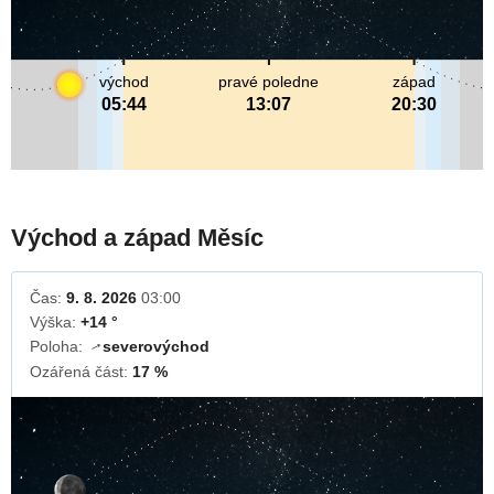
východ
pravé poledne
západ
05:44
13:07
20:30
Východ a západ Měsíc
Čas:
9. 8. 2026
03:00
Výška:
+14 °
Poloha:
severovýchod
↓
Ozářená část:
17 %