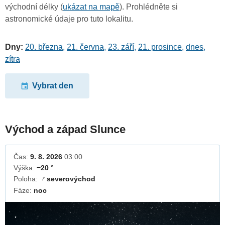
východní délky (
ukázat na mapě
). Prohlédněte si
astronomické údaje pro tuto lokalitu.
Dny:
20. března
,
21. června
,
23. září
,
21. prosince
,
dnes
,
zítra
Vybrat den
Východ a západ Slunce
Čas:
9. 8. 2026
03:00
Výška:
−20 °
Poloha:
severovýchod
↓
Fáze:
noc