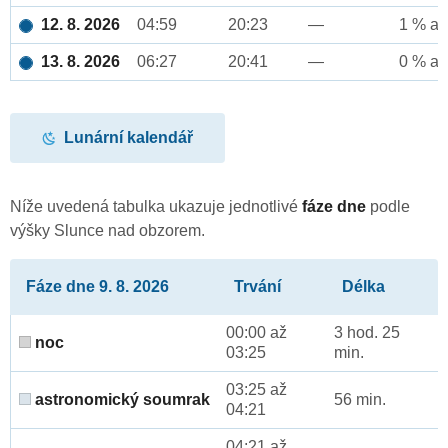
12. 8. 2026
04:59
20:23
—
1 % až
13. 8. 2026
06:27
20:41
—
0 % až
Lunární kalendář
Níže uvedená tabulka ukazuje jednotlivé
fáze dne
podle
výšky Slunce nad obzorem.
Fáze dne 9. 8. 2026
Trvání
Délka
00:00 až
3 hod. 25
noc
03:25
min.
03:25 až
astronomický soumrak
56 min.
04:21
04:21 až