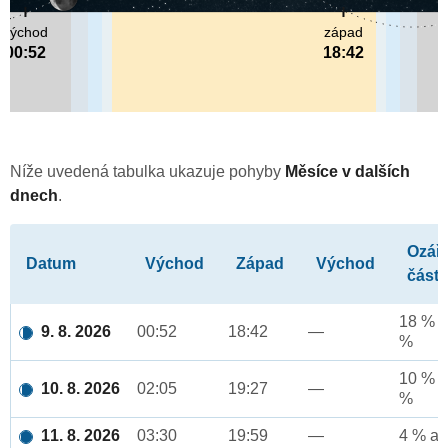
východ
západ
00:52
18:42
Níže uvedená tabulka ukazuje pohyby
Měsíce v dalších
dnech
.
Ozář
Datum
Východ
Západ
Východ
část
18 % a
9. 8. 2026
00:52
18:42
—
%
10 % a
10. 8. 2026
02:05
19:27
—
%
11. 8. 2026
03:30
19:59
—
4 % až