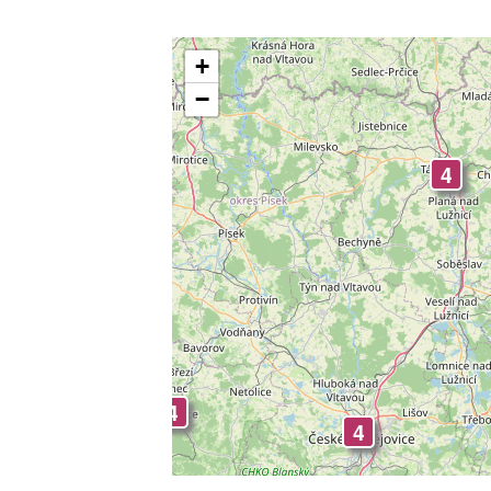
4
+
−
4
4
4
4
4