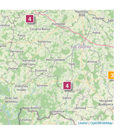
4
3
4
Leaflet
|
OpenStreetMap