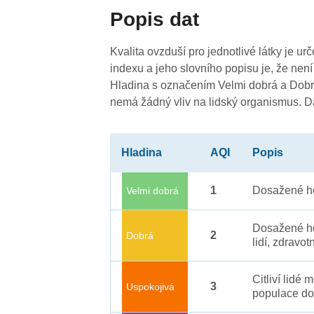
Popis dat
Kvalita ovzduší pro jednotlivé látky je ur
4
indexu a jeho slovního popisu je, že není
Hladina s označením Velmi dobrá a Dobrá
nemá žádný vliv na lidský organismus. 
Hladina
AQI
Popis
1
Dosažené ho
Velmi dobrá
Dosažené ho
2
Dobrá
lidí, zdravot
Citliví lidé
3
Uspokojivá
populace do