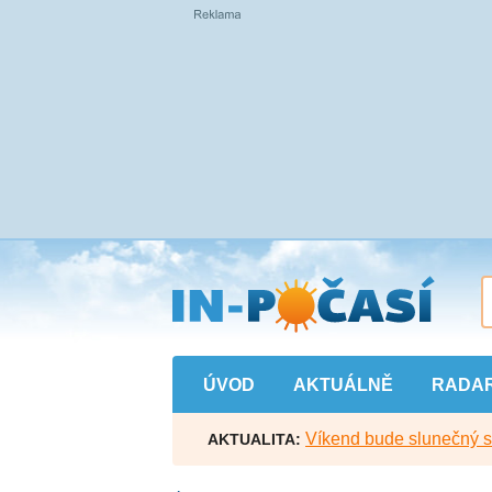
Přejít
na
hlavní
obsah
ÚVOD
AKTUÁLNĚ
RADA
Víkend bude slunečný s l
AKTUALITA: