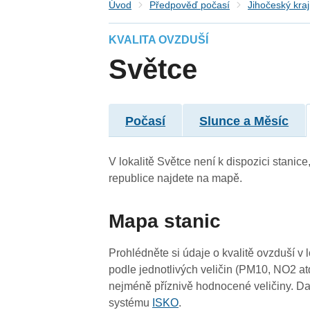
Úvod
Předpověď počasí
Jihočeský kraj
KVALITA OVZDUŠÍ
Světce
4
Počasí
Slunce a Měsíc
4
4
4
4
-
4
4
4
4
4
4
4
V lokalitě Světce není k dispozici stanice
4
4
republice najdete na mapě.
4
4
Mapa stanic
4
Prohlédněte si údaje o kvalitě ovzduší v 
podle jednotlivých veličin (PM10, NO2 at
nejméně příznivě hodnocené veličiny. Da
4
systému
ISKO
.