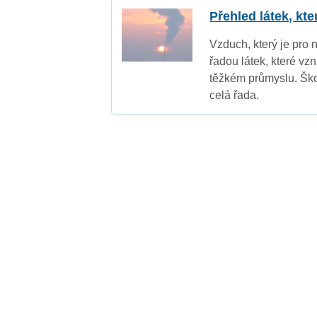
Přehled látek, kt
Vzduch, který je pro 
řadou látek, které vz
těžkém průmyslu. Ško
celá řada.