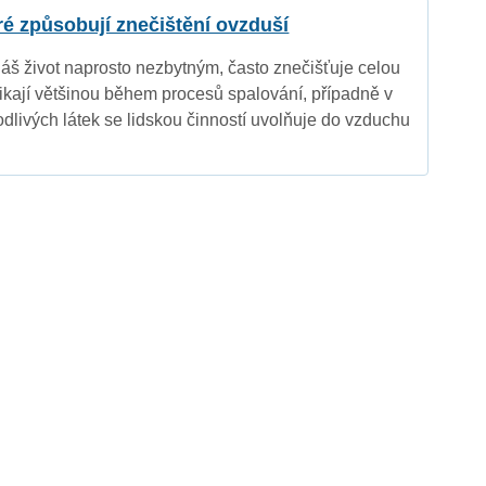
eré způsobují znečištění ovzduší
náš život naprosto nezbytným, často znečišťuje celou
nikají většinou během procesů spalování, případně v
dlivých látek se lidskou činností uvolňuje do vzduchu