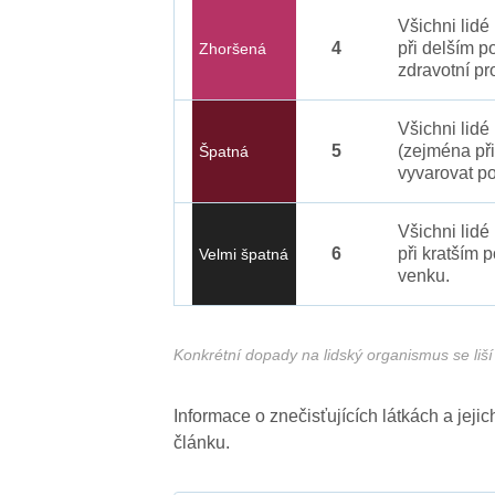
Všichni lid
4
při delším p
Zhoršená
zdravotní pr
Všichni lidé
5
(zejména při
Špatná
vyvarovat po
Všichni lidé
6
při kratším 
Velmi špatná
venku.
Konkrétní dopady na lidský organismus se liší 
Informace o znečisťujících látkách a jej
článku.