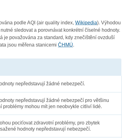
čována podle AQI (air quality index,
Wikipedia
). Výhodou
 nutné sledovat a porovnávat konkrétní číselné hodnoty.
 je považována za standard, kdy znečištění ovzduší
Data jsou měřena stanicemi
ČHMÚ
.
dnoty nepředstavují žádné nebezpečí.
dnoty nepředstavují žádné nebezpečí pro většinu
ní problémy mohou mít jen neobvykle citliví lidé.
 mohou pociťovat zdravotní problémy, pro zbytek
sažené hodnoty nepředstavují nebezpečí.