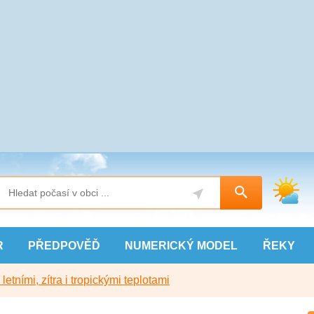
R
PŘEDPOVĚĎ
NUMERICKÝ
MODEL
ŘEKY
etními, zítra i tropickými teplotami