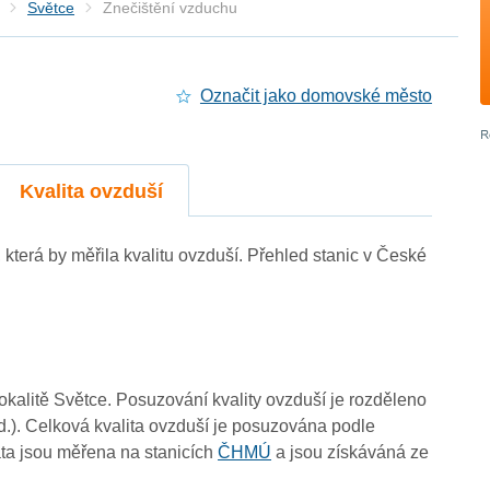
Světce
Znečištění vzduchu
Označit jako domovské město
4
3
3
Kvalita ovzduší
, která by měřila kvalitu ovzduší. Přehled stanic v České
4
4
4
lokalitě Světce. Posuzování kvality ovzduší je rozděleno
d.). Celková kvalita ovzduší je posuzována podle
ta jsou měřena na stanicích
ČHMÚ
a jsou získáváná ze