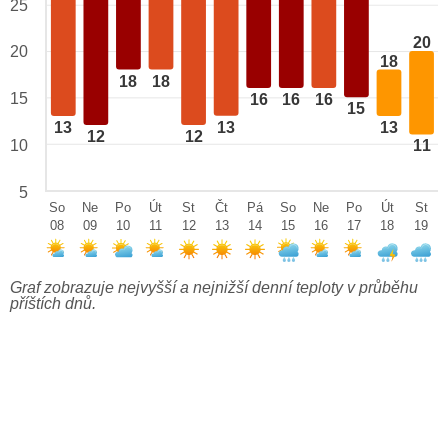
25
20
20
18
18
18
15
16
16
16
15
13
13
13
12
12
10
11
5
So
Ne
Po
Út
St
Čt
Pá
So
Ne
Po
Út
St
08
09
10
11
12
13
14
15
16
17
18
19
Graf zobrazuje nejvyšší a nejnižší denní teploty v průběhu
příštích dnů.