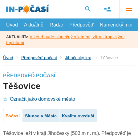
Přejít
na
hlavní
obsah
Úvod
Aktuálně
Radar
Předpověď
Numerický model
Víkend bude slunečný s letními, zítra i tropickými
AKTUALITA:
teplotami
Úvod
Předpověď počasí
Jihočeský kraj
Těšovice
PŘEDPOVĚĎ POČASÍ
Těšovice
Označit jako domovské město
Počasí
Slunce a Měsíc
Kvalita ovzduší
Těšovice leží v kraji Jihočeský (503 m n. m.). Předpověď je