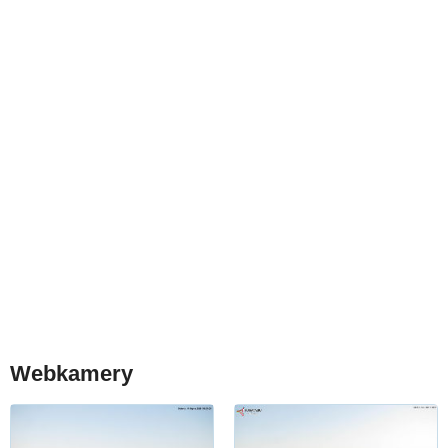
Webkamery