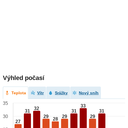
Výhled počasí
Teplota
Vítr
Srážky
Nový sníh
35
33
32
31
31
31
29
29
29
30
28
27