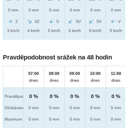
0 mm
0 mm
0 mm
0 mm
0 mm
0 mm
Z
SZ
S
SV
SV
V
3 km/h
4 km/h
5 km/h
6 km/h
8 km/h
9 km/h
Pravděpodobnost srážek na 48 hodin
07:00
08:00
09:00
10:00
11:00
dnes
dnes
dnes
dnes
dnes
0 %
0 %
0 %
0 %
0 %
Pravděpod.
Očekáváno
0 mm
0 mm
0 mm
0 mm
0 mm
Maximum
0 mm
0 mm
0 mm
0 mm
0 mm