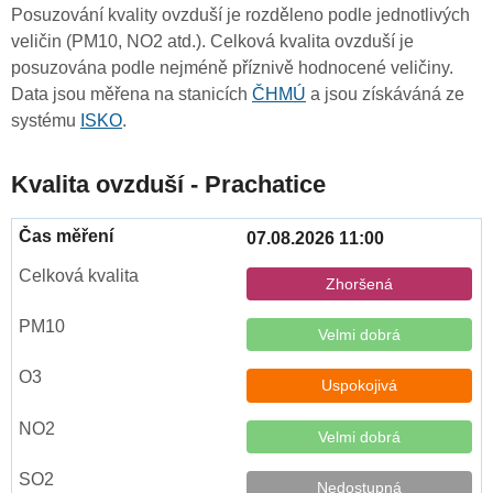
Posuzování kvality ovzduší je rozděleno podle jednotlivých
veličin (PM10, NO2 atd.). Celková kvalita ovzduší je
posuzována podle nejméně příznivě hodnocené veličiny.
Data jsou měřena na stanicích
ČHMÚ
a jsou získáváná ze
systému
ISKO
.
Kvalita ovzduší - Prachatice
07.08.2026 11:00
Zhoršená
Velmi dobrá
Uspokojivá
Velmi dobrá
Nedostupná