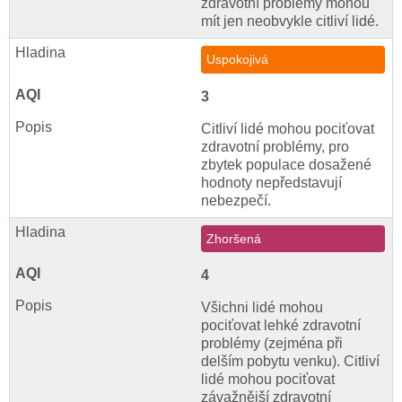
zdravotní problémy mohou
mít jen neobvykle citliví lidé.
Uspokojivá
3
Citliví lidé mohou pociťovat
zdravotní problémy, pro
zbytek populace dosažené
hodnoty nepředstavují
nebezpečí.
Zhoršená
4
Všichni lidé mohou
pociťovat lehké zdravotní
problémy (zejména při
delším pobytu venku). Citliví
lidé mohou pociťovat
závažnější zdravotní