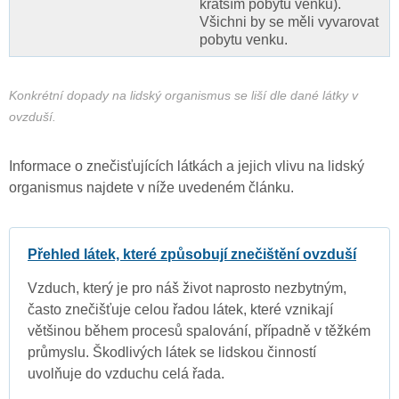
kratším pobytu venku).
Všichni by se měli vyvarovat
pobytu venku.
Konkrétní dopady na lidský organismus se liší dle dané látky v
ovzduší.
Informace o znečisťujících látkách a jejich vlivu na lidský
organismus najdete v níže uvedeném článku.
Přehled látek, které způsobují znečištění ovzduší
Vzduch, který je pro náš život naprosto nezbytným,
často znečišťuje celou řadou látek, které vznikají
většinou během procesů spalování, případně v těžkém
průmyslu. Škodlivých látek se lidskou činností
uvolňuje do vzduchu celá řada.