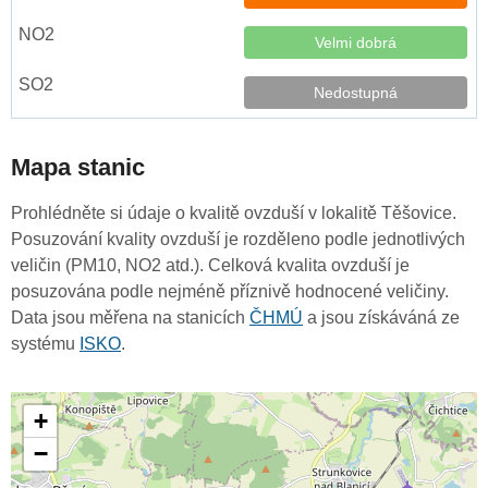
Velmi dobrá
Nedostupná
Mapa stanic
Prohlédněte si údaje o kvalitě ovzduší v lokalitě Těšovice.
Posuzování kvality ovzduší je rozděleno podle jednotlivých
veličin (PM10, NO2 atd.). Celková kvalita ovzduší je
posuzována podle nejméně příznivě hodnocené veličiny.
Data jsou měřena na stanicích
ČHMÚ
a jsou získáváná ze
systému
ISKO
.
+
−