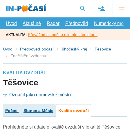
Přejít
na
hlavní
obsah
Úvod
Aktuálně
Radar
Předpověď
Numerický model
Převážně slunečno s letními teplotami
AKTUALITA:
Úvod
Předpověď počasí
Jihočeský kraj
Těšovice
Znečištění vzduchu
KVALITA OVZDUŠÍ
Těšovice
Označit jako domovské město
Počasí
Slunce a Měsíc
Kvalita ovzduší
Prohlédněte si údaje o kvalitě ovzduší v lokalitě Těšovice.