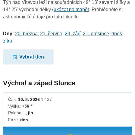
Týn nad Vltavou leží na souřadnicích 49° 13' severní šířky a
14° 25' východní délky (
ukázat na mapě
). Prohlédněte si
astronomické údaje pro tuto lokalitu.
Dny:
20. března
,
21. června
,
23. září
,
21. prosince
,
dnes
,
zítra
Vybrat den
Východ a západ Slunce
Čas:
10. 8. 2026
12:37
Výška:
+56 °
Poloha:
jih
↓
Fáze:
den