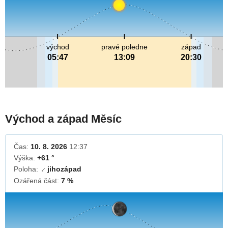
východ
pravé poledne
západ
05:47
13:09
20:30
Východ a západ Měsíc
Čas:
10. 8. 2026
12:37
Výška:
+61 °
Poloha:
jihozápad
↓
Ozářená část:
7 %