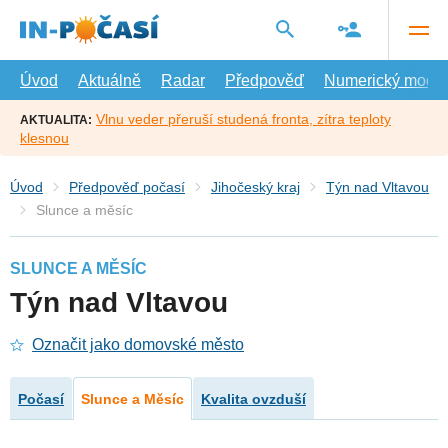
Přejít
na
hlavní
obsah
Úvod
Aktuálně
Radar
Předpověď
Numerický model
Vlnu veder přeruší studená fronta, zítra teploty
AKTUALITA:
klesnou
Úvod
Předpověď počasí
Jihočeský kraj
Týn nad Vltavou
Slunce a měsíc
SLUNCE A MĚSÍC
Týn nad Vltavou
Označit jako domovské město
Počasí
Slunce a Měsíc
Kvalita ovzduší