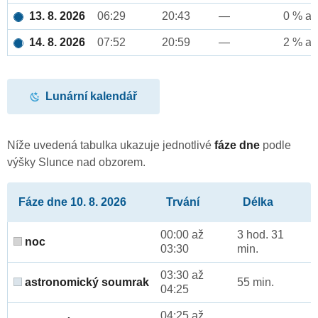
13. 8. 2026
06:29
20:43
—
0 % až
14. 8. 2026
07:52
20:59
—
2 % až
Lunární kalendář
Níže uvedená tabulka ukazuje jednotlivé
fáze dne
podle
výšky Slunce nad obzorem.
Fáze dne 10. 8. 2026
Trvání
Délka
00:00 až
3 hod. 31
noc
03:30
min.
03:30 až
astronomický soumrak
55 min.
04:25
04:25 až