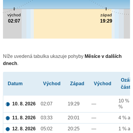
východ
západ
02:07
19:29
Níže uvedená tabulka ukazuje pohyby
Měsíce v dalších
dnech
.
Ozář
Datum
Východ
Západ
Východ
část
10 % a
10. 8. 2026
02:07
19:29
—
%
11. 8. 2026
03:33
20:01
—
4 % až
12. 8. 2026
05:02
20:25
—
1 % až