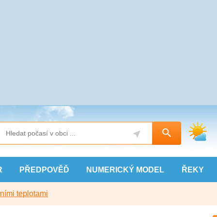
R
PŘEDPOVĚĎ
NUMERICKÝ
MODEL
ŘEKY
ními teplotami