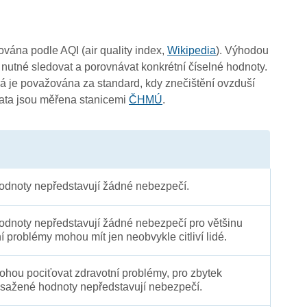
3
čována podle AQI (air quality index,
Wikipedia
). Výhodou
 nutné sledovat a porovnávat konkrétní číselné hodnoty.
 je považována za standard, kdy znečištění ovzduší
Data jsou měřena stanicemi
ČHMÚ
.
dnoty nepředstavují žádné nebezpečí.
dnoty nepředstavují žádné nebezpečí pro většinu
ní problémy mohou mít jen neobvykle citliví lidé.
 mohou pociťovat zdravotní problémy, pro zbytek
sažené hodnoty nepředstavují nebezpečí.