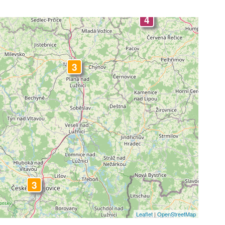
4
3
4
3
Leaflet
|
OpenStreetMap