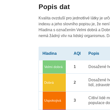
Popis dat
Kvalita ovzduší pro jednotlivé látky je ur
indexu a jeho slovního popisu je, že není
Hladina s označením Velmi dobrá a Dobrá
nemá žádný vliv na lidský organismus. 
Hladina
AQI
Popis
1
Dosažené ho
Velmi dobrá
Dosažené ho
2
Dobrá
lidí, zdravot
Citliví lidé
3
Uspokojivá
populace do