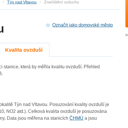
Týn nad Vltavou
Znečištění vzduchu
u
Označit jako domovské město
4
4
Kvalita ovzduší
4
-
4
4
4
4
4
4
4
4
4
i stanice, která by měřila kvalitu ovzduší. Přehled
4
ě.
4
4
lokalitě Týn nad Vltavou. Posuzování kvality ovzduší je
10, NO2 atd.). Celková kvalita ovzduší je posuzována
ny. Data jsou měřena na stanicích
ČHMÚ
a jsou