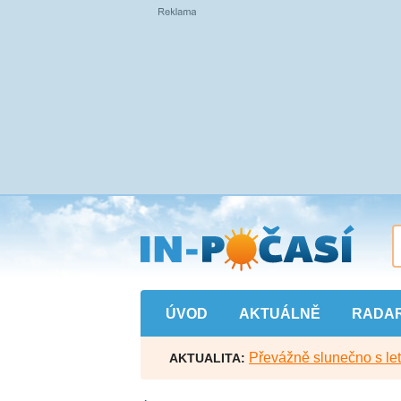
Přejít
na
hlavní
obsah
ÚVOD
AKTUÁLNĚ
RADA
Převážně slunečno s let
AKTUALITA: