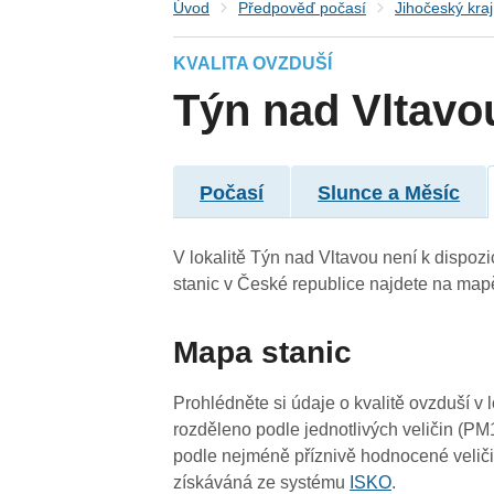
Úvod
Předpověď počasí
Jihočeský kraj
KVALITA OVZDUŠÍ
Týn nad Vltavo
4
4
Počasí
Slunce a Měsíc
V lokalitě Týn nad Vltavou není k dispozic
stanic v České republice najdete na map
4
Mapa stanic
Prohlédněte si údaje o kvalitě ovzduší v 
4
rozděleno podle jednotlivých veličin (PM
-
4
podle nejméně příznivě hodnocené veliči
4
získáváná ze systému
ISKO
.