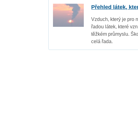
Přehled látek, kt
Vzduch, který je pro 
řadou látek, které vz
těžkém průmyslu. Ško
celá řada.