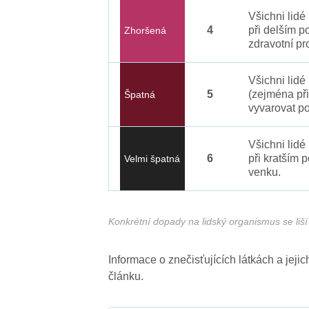
Všichni lid
4
při delším p
Zhoršená
zdravotní pr
Všichni lidé
5
(zejména při
Špatná
vyvarovat po
Všichni lidé
6
při kratším 
Velmi špatná
venku.
Konkrétní dopady na lidský organismus se liší 
Informace o znečisťujících látkách a jej
článku.