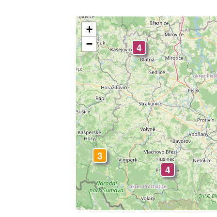
+
−
4
3
4