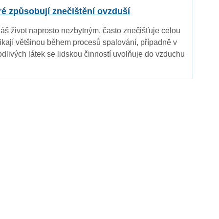
eré způsobují znečištění ovzduší
náš život naprosto nezbytným, často znečišťuje celou
nikají většinou během procesů spalování, případně v
dlivých látek se lidskou činností uvolňuje do vzduchu