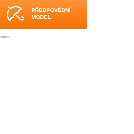
PŘEDPOVĚDNÍ
MODEL
4
4
4
4
3
3