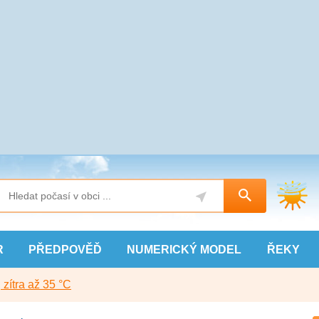
R
PŘEDPOVĚĎ
NUMERICKÝ
MODEL
ŘEKY
, zítra až 35 °C