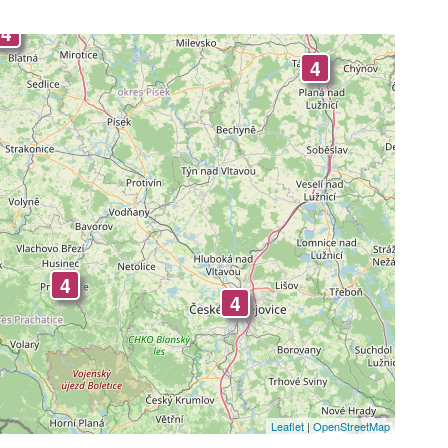
4
4
4
4
Leaflet
|
OpenStreetMap
4