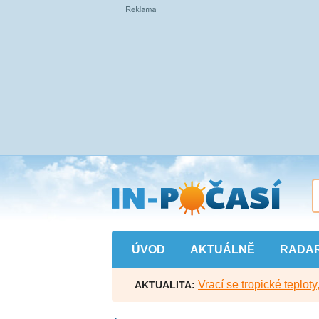
Přejít
na
hlavní
obsah
ÚVOD
AKTUÁLNĚ
RADA
Vrací se tropické teploty
AKTUALITA: