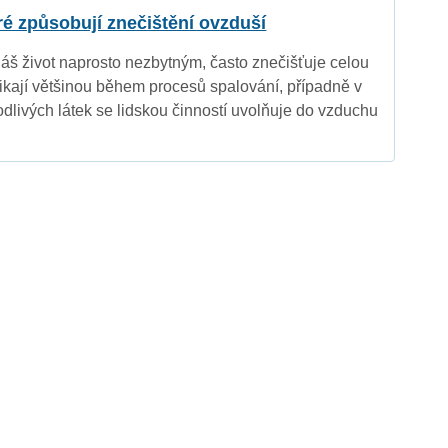
eré způsobují znečištění ovzduší
náš život naprosto nezbytným, často znečišťuje celou
nikají většinou během procesů spalování, případně v
dlivých látek se lidskou činností uvolňuje do vzduchu