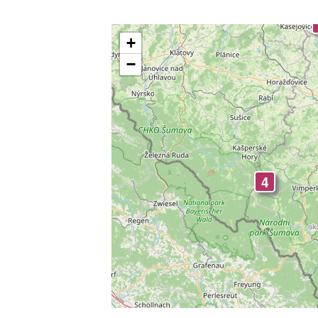
+
−
4