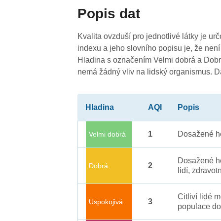
Popis dat
Kvalita ovzduší pro jednotlivé látky je ur
indexu a jeho slovního popisu je, že není
Hladina s označením Velmi dobrá a Dobrá
nemá žádný vliv na lidský organismus. 
Hladina
AQI
Popis
1
Dosažené ho
Velmi dobrá
Dosažené ho
2
Dobrá
lidí, zdravot
Citliví lidé
3
Uspokojivá
populace do