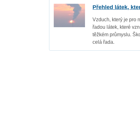
Přehled látek, kt
Vzduch, který je pro 
řadou látek, které vz
těžkém průmyslu. Ško
celá řada.