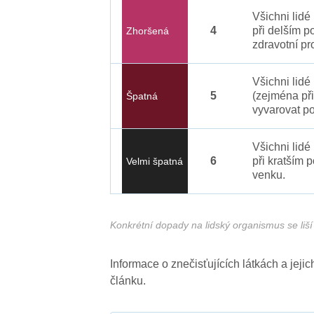
Všichni lid
4
při delším p
Zhoršená
zdravotní pr
Všichni lidé
5
(zejména při
Špatná
vyvarovat po
Všichni lidé
6
při kratším 
Velmi špatná
venku.
Konkrétní dopady na lidský organismus se liší 
Informace o znečisťujících látkách a jej
článku.