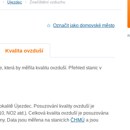
Újezdec
Znečištění vzduchu
4
Označit jako domovské město
4
4
4
4
-
4
4
4
4
4
4
4
4
4
4
Kvalita ovzduší
4
4
e, která by měřila kvalitu ovzduší. Přehled stanic v
4
lokalitě Újezdec. Posuzování kvality ovzduší je
10, NO2 atd.). Celková kvalita ovzduší je posuzována
ny. Data jsou měřena na stanicích
ČHMÚ
a jsou