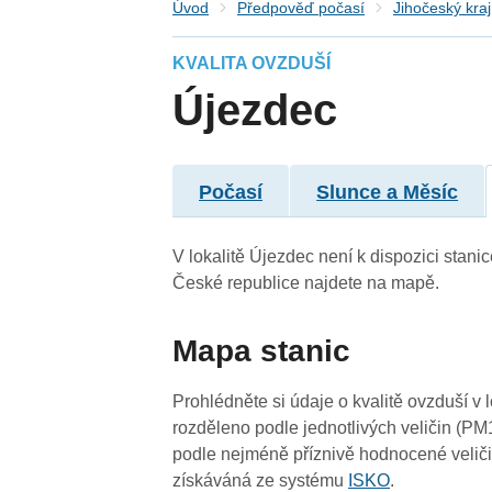
Úvod
Předpověď počasí
Jihočeský kraj
KVALITA OVZDUŠÍ
4
Újezdec
Počasí
Slunce a Měsíc
V lokalitě Újezdec není k dispozici stanic
České republice najdete na mapě.
4
Mapa stanic
-
4
4
Prohlédněte si údaje o kvalitě ovzduší v 
rozděleno podle jednotlivých veličin (PM
podle nejméně příznivě hodnocené veliči
získáváná ze systému
ISKO
.