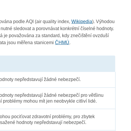
čována podle AQI (air quality index,
Wikipedia
). Výhodou
 nutné sledovat a porovnávat konkrétní číselné hodnoty.
 je považována za standard, kdy znečištění ovzduší
Data jsou měřena stanicemi
ČHMÚ
.
dnoty nepředstavují žádné nebezpečí.
dnoty nepředstavují žádné nebezpečí pro většinu
ní problémy mohou mít jen neobvykle citliví lidé.
 mohou pociťovat zdravotní problémy, pro zbytek
sažené hodnoty nepředstavují nebezpečí.