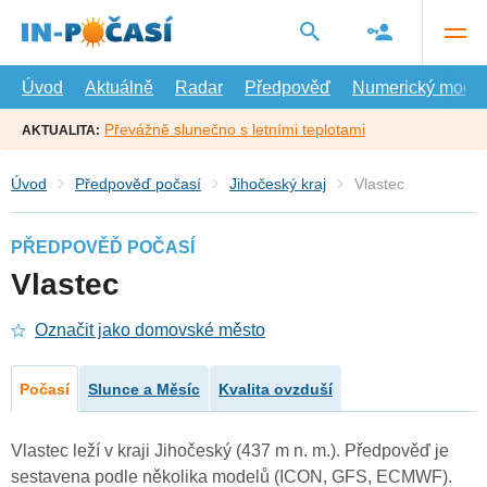
Přejít
na
hlavní
obsah
Úvod
Aktuálně
Radar
Předpověď
Numerický model
Převážně slunečno s letními teplotami
AKTUALITA:
Úvod
Předpověď počasí
Jihočeský kraj
Vlastec
PŘEDPOVĚĎ POČASÍ
Vlastec
Označit jako domovské město
Počasí
Slunce a Měsíc
Kvalita ovzduší
Vlastec leží v kraji Jihočeský (437 m n. m.). Předpověď je
sestavena podle několika modelů (ICON, GFS, ECMWF).