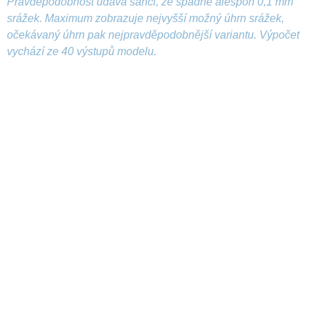
Pravděpodobnost udává šanci, že spadne alespoň 0,1 mm
srážek. Maximum zobrazuje nejvyšší možný úhrn srážek,
očekávaný úhrn pak nejpravděpodobnější variantu. Výpočet
vychází ze 40 výstupů modelu.