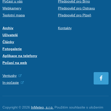
Počasí u vás
Předpověď pro Brno
Webkamery
Předpověď pro Ostravu
Teplotní mapa
Předpověď pro Plzeň
Archiv
Kontakty
Uživatelé
Články
Fotogalerie
Aplikace na telefony
Počasí na web
Ventusky
In-počasie
Copyright © 2026
InMeteo, s.r.o.
Použitím souhlasíte s uložením