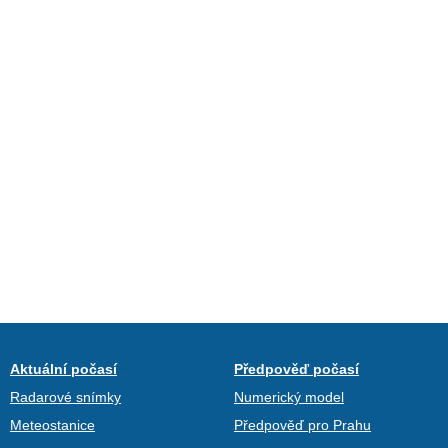
Aktuální počasí
Předpověď počasí
Radarové snímky
Numerický model
Meteostanice
Předpověď pro Prahu