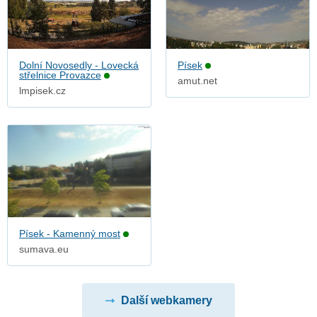
Dolní Novosedly - Lovecká
Písek
střelnice Provazce
amut.net
lmpisek.cz
Písek - Kamenný most
sumava.eu
Další webkamery