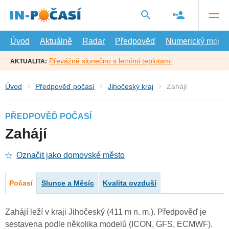
Přejít
na
hlavní
obsah
Úvod
Aktuálně
Radar
Předpověď
Numerický model
Převážně slunečno s letními teplotami
AKTUALITA:
Úvod
Předpověď počasí
Jihočeský kraj
Zahájí
PŘEDPOVĚĎ POČASÍ
Zahájí
Označit jako domovské město
Počasí
Slunce a Měsíc
Kvalita ovzduší
Zahájí leží v kraji Jihočeský (411 m n. m.). Předpověď je
sestavena podle několika modelů (ICON, GFS, ECMWF).