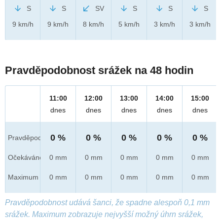
S
S
SV
S
S
S
9 km/h
9 km/h
8 km/h
5 km/h
3 km/h
3 km/h
Pravděpodobnost srážek na 48 hodin
11:00
12:00
13:00
14:00
15:00
dnes
dnes
dnes
dnes
dnes
0 %
0 %
0 %
0 %
0 %
Pravděpod.
Očekáváno
0 mm
0 mm
0 mm
0 mm
0 mm
Maximum
0 mm
0 mm
0 mm
0 mm
0 mm
Pravděpodobnost udává šanci, že spadne alespoň 0,1 mm
srážek. Maximum zobrazuje nejvyšší možný úhrn srážek,