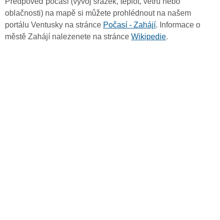
Předpověď počasí (vývoj srážek, teplot, větru nebo
oblačnosti) na mapě si můžete prohlédnout na našem
portálu Ventusky na stránce
Počasí - Zahájí
. Informace o
městě Zahájí nalezenete na stránce
Wikipedie
.