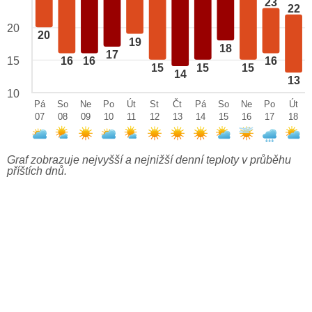
23
22
20
20
19
18
17
15
16
16
16
15
15
15
14
13
10
Pá
So
Ne
Po
Út
St
Čt
Pá
So
Ne
Po
Út
07
08
09
10
11
12
13
14
15
16
17
18
Graf zobrazuje nejvyšší a nejnižší denní teploty v průběhu
příštích dnů.