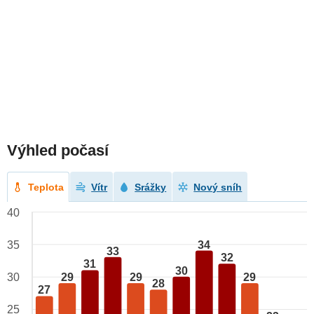
Výhled počasí
Teplota
Vítr
Srážky
Nový sníh
40
34
35
33
32
31
30
29
29
29
30
28
27
25