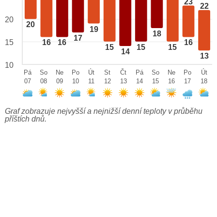
23
22
20
20
19
18
17
15
16
16
16
15
15
15
14
13
10
Pá
So
Ne
Po
Út
St
Čt
Pá
So
Ne
Po
Út
07
08
09
10
11
12
13
14
15
16
17
18
Graf zobrazuje nejvyšší a nejnižší denní teploty v průběhu
příštích dnů.