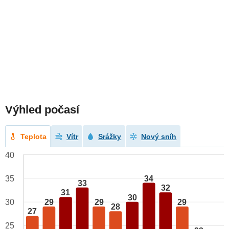
Výhled počasí
Teplota
Vítr
Srážky
Nový sníh
40
34
35
33
32
31
30
29
29
29
30
28
27
25