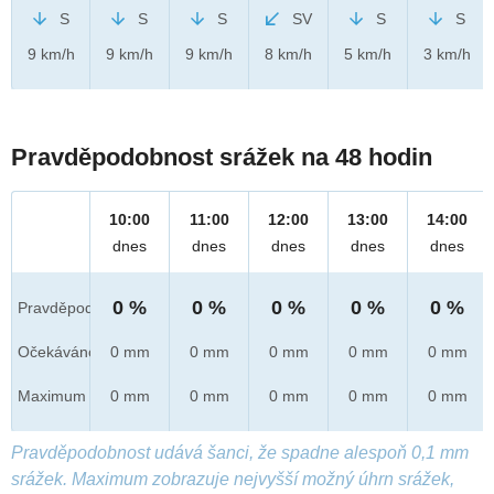
S
S
S
SV
S
S
9 km/h
9 km/h
9 km/h
8 km/h
5 km/h
3 km/h
Pravděpodobnost srážek na 48 hodin
10:00
11:00
12:00
13:00
14:00
dnes
dnes
dnes
dnes
dnes
0 %
0 %
0 %
0 %
0 %
Pravděpod.
Očekáváno
0 mm
0 mm
0 mm
0 mm
0 mm
Maximum
0 mm
0 mm
0 mm
0 mm
0 mm
Pravděpodobnost udává šanci, že spadne alespoň 0,1 mm
srážek. Maximum zobrazuje nejvyšší možný úhrn srážek,