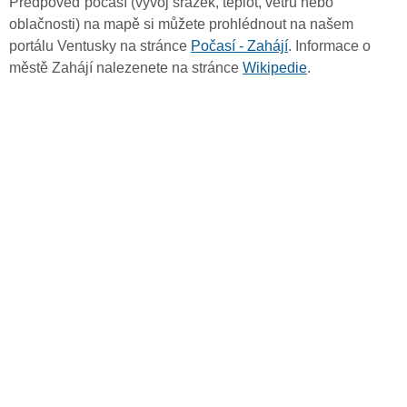
Předpověď počasí (vývoj srážek, teplot, větru nebo
oblačnosti) na mapě si můžete prohlédnout na našem
portálu Ventusky na stránce
Počasí - Zahájí
. Informace o
městě Zahájí nalezenete na stránce
Wikipedie
.