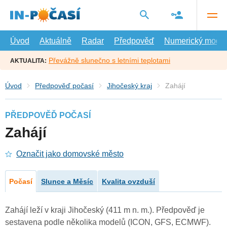
Přejít
na
hlavní
obsah
Úvod
Aktuálně
Radar
Předpověď
Numerický model
Převážně slunečno s letními teplotami
AKTUALITA:
Úvod
Předpověď počasí
Jihočeský kraj
Zahájí
PŘEDPOVĚĎ POČASÍ
Zahájí
Označit jako domovské město
Počasí
Slunce a Měsíc
Kvalita ovzduší
Zahájí leží v kraji Jihočeský (411 m n. m.). Předpověď je
sestavena podle několika modelů (ICON, GFS, ECMWF).