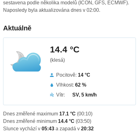
sestavena podle několika modelů (ICON, GFS, ECMWF).
Naposledy byla aktualizována dnes v 02:00.
Aktuálně
14.4 °C
(klesá)
Pocitově:
14 °C
Vlhkost:
62 %
Vítr:
SV, 5 km/h
Dnes změřené maximum
17.1 °C
(00:10)
Dnes změřené minimum
14.4 °C
(03:50)
Slunce vychází v
05:43
a zapadá v
20:32