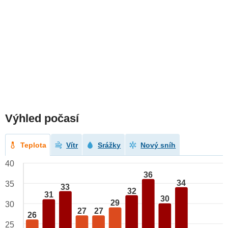
Výhled počasí
Teplota
Vítr
Srážky
Nový sníh
40
36
34
35
33
32
31
30
29
30
27
27
26
25