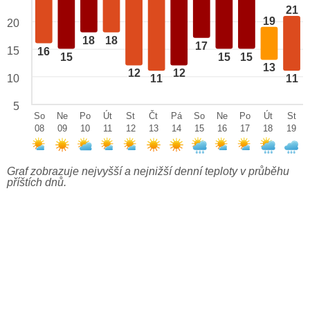
21
19
20
18
18
17
15
16
15
15
15
13
12
12
10
11
11
5
So
Ne
Po
Út
St
Čt
Pá
So
Ne
Po
Út
St
08
09
10
11
12
13
14
15
16
17
18
19
Graf zobrazuje nejvyšší a nejnižší denní teploty v průběhu
příštích dnů.