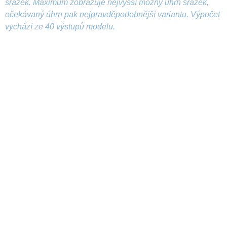
srážek. Maximum zobrazuje nejvyšší možný úhrn srážek,
očekávaný úhrn pak nejpravděpodobnější variantu. Výpočet
vychází ze 40 výstupů modelu.