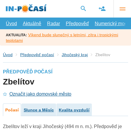
Přejít
na
hlavní
obsah
Úvod
Aktuálně
Radar
Předpověď
Numerický model
Víkend bude slunečný s letními, zítra i tropickými
AKTUALITA:
teplotami
Úvod
Předpověď počasí
Jihočeský kraj
Zbelítov
PŘEDPOVĚĎ POČASÍ
Zbelítov
Označit jako domovské město
Počasí
Slunce a Měsíc
Kvalita ovzduší
Zbelítov leží v kraji Jihočeský (494 m n. m.). Předpověď je