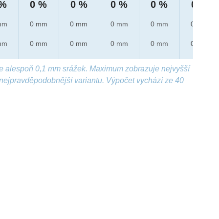
 %
0 %
0 %
0 %
0 %
0 %
mm
0 mm
0 mm
0 mm
0 mm
0 mm
mm
0 mm
0 mm
0 mm
0 mm
0 mm
e alespoň 0,1 mm srážek. Maximum zobrazuje nejvyšší
nejpravděpodobnější variantu. Výpočet vychází ze 40