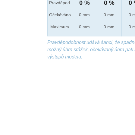
0 %
0 %
0
Pravděpod.
Očekáváno
0 mm
0 mm
0 
Maximum
0 mm
0 mm
0 
Pravděpodobnost udává šanci, že spadn
možný úhrn srážek, očekávaný úhrn pak 
výstupů modelu.