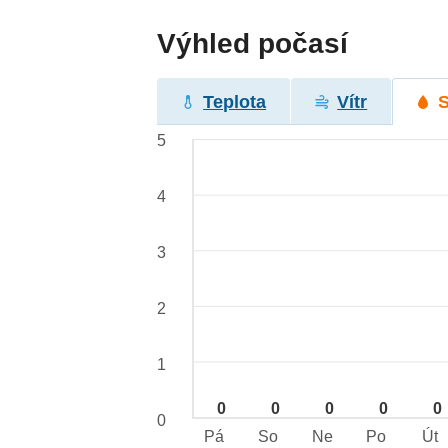
Výhled počasí
Teplota
Vítr
5
4
3
2
1
0
0
0
0
0
0
Pá
So
Ne
Po
Út