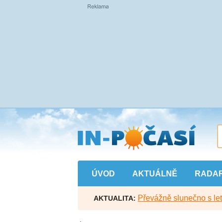
Přejít
na
hlavní
obsah
ÚVOD
AKTUÁLNĚ
RADA
Převážně slunečno s let
AKTUALITA: