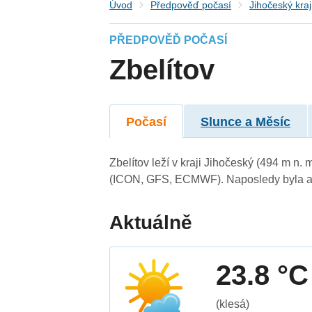
Úvod
Předpověď počasí
Jihočeský kraj
PŘEDPOVĚĎ POČASÍ
Zbelítov
Počasí
Slunce a Měsíc
Zbelítov leží v kraji Jihočeský (494 m n
(ICON, GFS, ECMWF). Naposledy byla ak
Aktuálně
23.8 °C
(klesá)