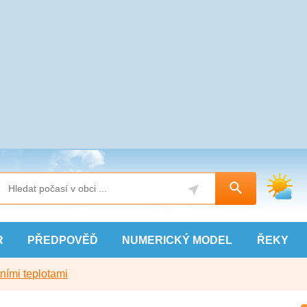
R
PŘEDPOVĚĎ
NUMERICKÝ
MODEL
ŘEKY
ními teplotami