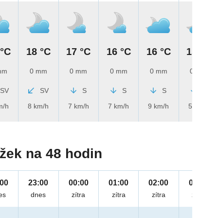
 °C
18 °C
17 °C
16 °C
16 °C
15 °C
mm
0 mm
0 mm
0 mm
0 mm
0 mm
SV
SV
S
S
S
S
m/h
8 km/h
7 km/h
7 km/h
9 km/h
5 km/h
žek na 48 hodin
:00
23:00
00:00
01:00
02:00
03:00
es
dnes
zítra
zítra
zítra
zítra