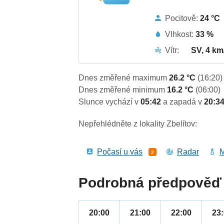
Pocitově:
24 °C
Vlhkost:
33 %
Vítr:
SV, 4 km
Dnes změřené maximum
26.2 °C
(16:20)
Dnes změřené minimum
16.2 °C
(06:00)
Slunce vychází v
05:42
a zapadá v
20:3
Nepřehlédněte z lokality Zbelítov:
Počasí u vás
Radar
M
2
Podrobná předpověď 
20:00
21:00
22:00
23