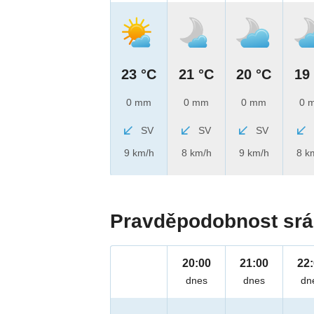
23 °C
21 °C
20 °C
19
0 mm
0 mm
0 mm
0 
SV
SV
SV
9 km/h
8 km/h
9 km/h
8 k
Pravděpodobnost srá
20:00
21:00
22
dnes
dnes
dn