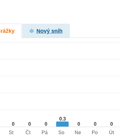
Srážky
Nový sníh
0.3
0
0
0
0
0
0
St
Čt
Pá
So
Ne
Po
Út