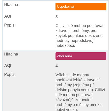
Uspokojivá
3
Citliví lidé mohou pociťovat
zdravotní problémy, pro
zbytek populace dosažené
hodnoty nepředstavují
nebezpečí.
Zhoršená
4
Všichni lidé mohou
pociťovat lehké zdravotní
problémy (zejména při
delším pobytu venku). Citliví
lidé mohou pociťovat
závažnější zdravotní
problémy a měli by omezit
pobyt venku.