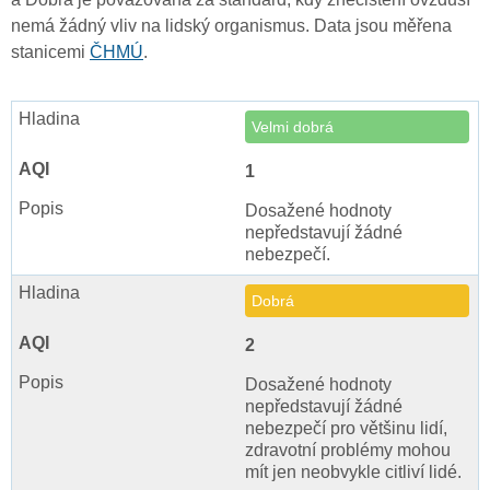
nemá žádný vliv na lidský organismus. Data jsou měřena
stanicemi
ČHMÚ
.
Velmi dobrá
1
Dosažené hodnoty
nepředstavují žádné
nebezpečí.
Dobrá
2
Dosažené hodnoty
nepředstavují žádné
nebezpečí pro většinu lidí,
zdravotní problémy mohou
mít jen neobvykle citliví lidé.