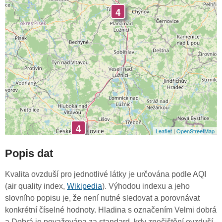
4
4
Leaflet
|
OpenStreetMap
Popis dat
Kvalita ovzduší pro jednotlivé látky je určována podle AQI
(air quality index,
Wikipedia
). Výhodou indexu a jeho
slovního popisu je, že není nutné sledovat a porovnávat
konkrétní číselné hodnoty. Hladina s označením Velmi dobrá
a Dobrá je považována za standard, kdy znečištění ovzduší