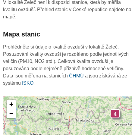
V lokalitě Želeč není k dispozici stanice, která by měřila
kvalitu ovzduší. Přehled stanic v České republice najdete na
mapě.
Mapa stanic
Prohlédněte si údaje o kvalitě ovzduší v lokalitě Želeč.
Posuzování kvality ovzduší je rozděleno podle jednotlivých
veličin (PM10, NO2 atd.). Celková kvalita ovzduší je
posuzována podle nejméně příznivě hodnocené veličiny.
Data jsou měřena na stanicích
ČHMÚ
a jsou získáváná ze
systému
ISKO
.
+
4
−