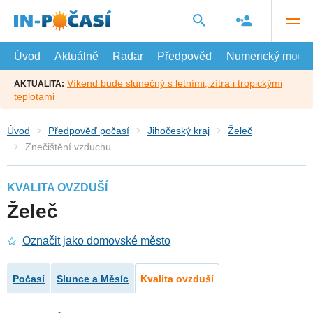
Přejít
na
hlavní
obsah
Úvod
Aktuálně
Radar
Předpověď
Numerický model
Víkend bude slunečný s letními, zítra i tropickými
AKTUALITA:
teplotami
Úvod
Předpověď počasí
Jihočeský kraj
Želeč
Znečištění vzduchu
KVALITA OVZDUŠÍ
Želeč
Označit jako domovské město
Počasí
Slunce a Měsíc
Kvalita ovzduší