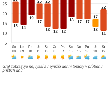
25
25
25
22
20
17
19
18
17
17
17
15
15
14
13
13
12
12
10
11
5
So
Ne
Po
Út
St
Čt
Pá
So
Ne
Po
Út
St
08
09
10
11
12
13
14
15
16
17
18
19
Graf zobrazuje nejvyšší a nejnižší denní teploty v průběhu
příštích dnů.