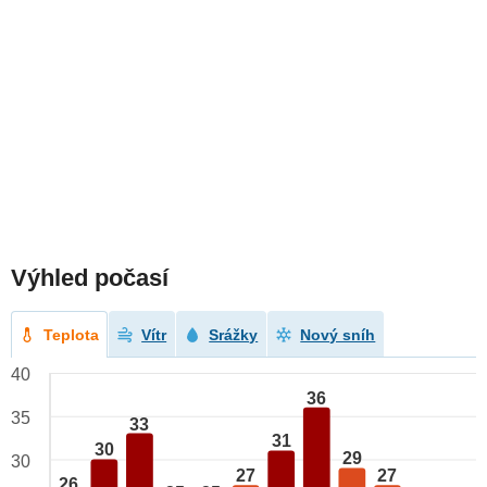
Výhled počasí
Teplota
Vítr
Srážky
Nový sníh
40
36
35
33
31
30
29
30
27
27
26