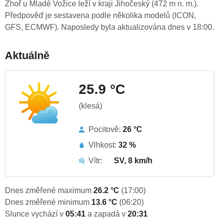
Zhoř u Mladé Vožice leží v kraji Jihočeský (472 m n. m.).
Předpověď je sestavena podle několika modelů (ICON,
GFS, ECMWF). Naposledy byla aktualizována dnes v 18:00.
Aktuálně
25.9 °C
(klesá)
Pocitově:
26 °C
Vlhkost:
32 %
Vítr:
SV, 8 km/h
Dnes změřené maximum
26.2 °C
(17:00)
Dnes změřené minimum
13.6 °C
(06:20)
Slunce vychází v
05:41
a zapadá v
20:31