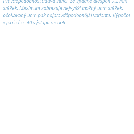
Pravděpodobnost udává šanci, že spadne alespoň 0,1 mm
srážek. Maximum zobrazuje nejvyšší možný úhrn srážek,
očekávaný úhrn pak nejpravděpodobnější variantu. Výpočet
vychází ze 40 výstupů modelu.