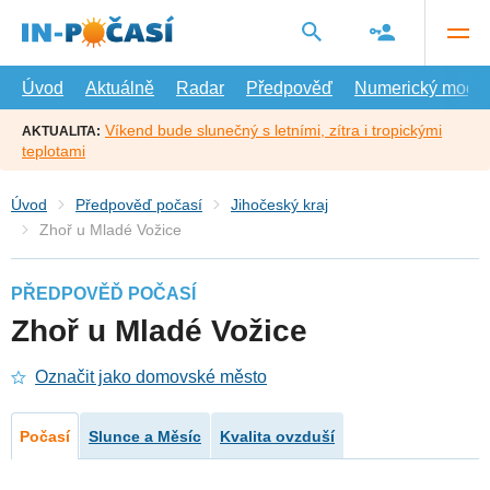
Přejít
na
hlavní
obsah
Úvod
Aktuálně
Radar
Předpověď
Numerický model
Víkend bude slunečný s letními, zítra i tropickými
AKTUALITA:
teplotami
Úvod
Předpověď počasí
Jihočeský kraj
Zhoř u Mladé Vožice
PŘEDPOVĚĎ POČASÍ
Zhoř u Mladé Vožice
Označit jako domovské město
Počasí
Slunce a Měsíc
Kvalita ovzduší