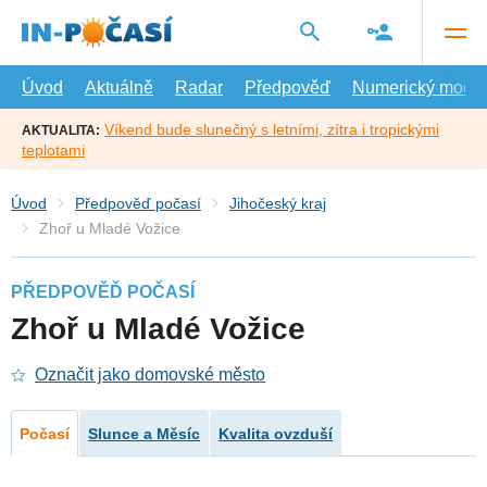
Přejít
na
hlavní
obsah
Úvod
Aktuálně
Radar
Předpověď
Numerický model
Víkend bude slunečný s letními, zítra i tropickými
AKTUALITA:
teplotami
Úvod
Předpověď počasí
Jihočeský kraj
Zhoř u Mladé Vožice
PŘEDPOVĚĎ POČASÍ
Zhoř u Mladé Vožice
Označit jako domovské město
Počasí
Slunce a Měsíc
Kvalita ovzduší