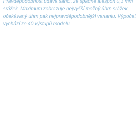
Pravděpodobnost udává šanci, že spadne alespoň 0,1 mm
srážek. Maximum zobrazuje nejvyšší možný úhrn srážek,
očekávaný úhrn pak nejpravděpodobnější variantu. Výpočet
vychází ze 40 výstupů modelu.