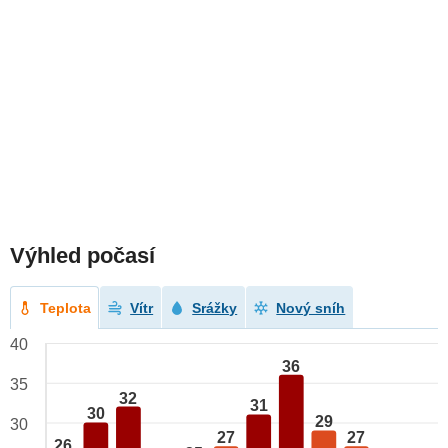
Výhled počasí
Teplota
Vítr
Srážky
Nový sníh
40
36
35
32
31
30
29
30
27
27
26