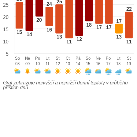
25
24
25
22
20
20
17
18
17
17
15
16
15
14
13
13
12
10
11
11
5
So
Ne
Po
Út
St
Čt
Pá
So
Ne
Po
Út
St
08
09
10
11
12
13
14
15
16
17
18
19
Graf zobrazuje nejvyšší a nejnižší denní teploty v průběhu
příštích dnů.