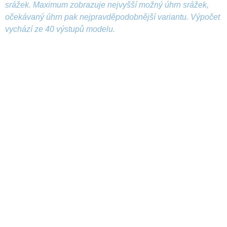
srážek. Maximum zobrazuje nejvyšší možný úhrn srážek,
očekávaný úhrn pak nejpravděpodobnější variantu. Výpočet
vychází ze 40 výstupů modelu.