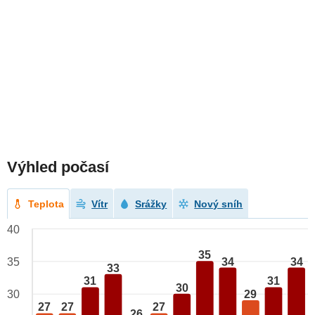
Výhled počasí
Teplota
Vítr
Srážky
Nový sníh
40
35
34
34
35
33
31
31
30
29
30
27
27
27
26