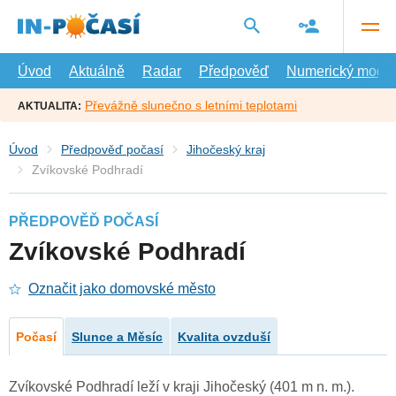
Přejít
na
hlavní
obsah
Úvod
Aktuálně
Radar
Předpověď
Numerický model
Převážně slunečno s letními teplotami
AKTUALITA:
Úvod
Předpověď počasí
Jihočeský kraj
Zvíkovské Podhradí
PŘEDPOVĚĎ POČASÍ
Zvíkovské Podhradí
Označit jako domovské město
Počasí
Slunce a Měsíc
Kvalita ovzduší
Zvíkovské Podhradí leží v kraji Jihočeský (401 m n. m.).