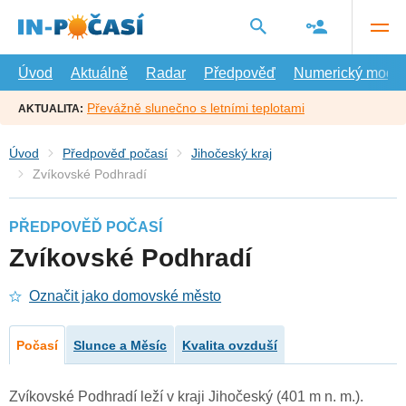
Přejít
na
hlavní
obsah
Úvod
Aktuálně
Radar
Předpověď
Numerický model
Převážně slunečno s letními teplotami
AKTUALITA:
Úvod
Předpověď počasí
Jihočeský kraj
Zvíkovské Podhradí
PŘEDPOVĚĎ POČASÍ
Zvíkovské Podhradí
Označit jako domovské město
Počasí
Slunce a Měsíc
Kvalita ovzduší
Zvíkovské Podhradí leží v kraji Jihočeský (401 m n. m.).