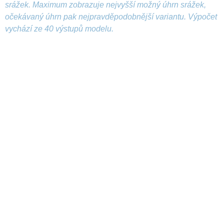
srážek. Maximum zobrazuje nejvyšší možný úhrn srážek,
očekávaný úhrn pak nejpravděpodobnější variantu. Výpočet
vychází ze 40 výstupů modelu.