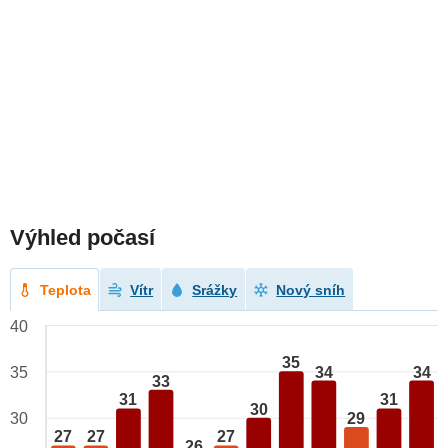
Výhled počasí
Teplota
Vítr
Srážky
Nový sníh
40
35
34
34
35
33
31
31
30
29
30
27
27
27
26