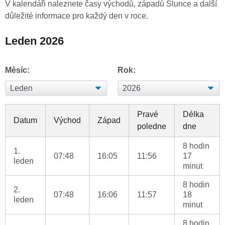
V kalendáři naleznete časy východů, západů Slunce a další
důležité informace pro každý den v roce.
Leden 2026
Měsíc:
Rok:
Pravé
Délka
Datum
Východ
Západ
poledne
dne
8 hodin
1.
07:48
16:05
11:56
17
leden
minut
8 hodin
2.
07:48
16:06
11:57
18
leden
minut
8 hodin