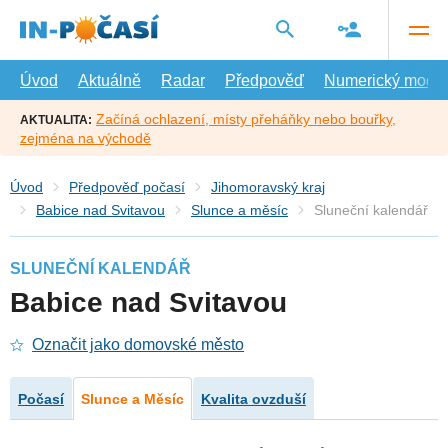
Přejít
na
hlavní
obsah
Úvod
Aktuálně
Radar
Předpověď
Numerický model
Začíná ochlazení, místy přeháňky nebo bouřky,
AKTUALITA:
zejména na východě
Úvod
Předpověď počasí
Jihomoravský kraj
Babice nad Svitavou
Slunce a měsíc
Sluneční kalendář
SLUNEČNÍ KALENDÁŘ
Babice nad Svitavou
Označit jako domovské město
Počasí
Slunce a Měsíc
Kvalita ovzduší