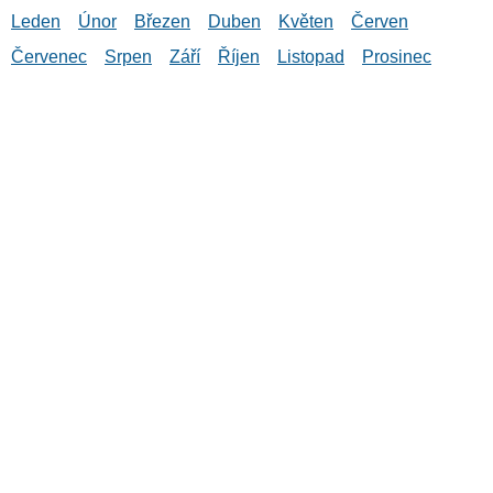
Leden
Únor
Březen
Duben
Květen
Červen
Červenec
Srpen
Září
Říjen
Listopad
Prosinec