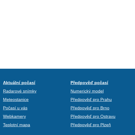
Aktuální počasí
Předpověď počasí
Radarové snímky
Numerický model
Meteostanice
Předpověď pro Prahu
Počasí u vás
Předpověď pro Brno
Webkamery
Předpověď pro Ostravu
Teplotní mapa
Předpověď pro Plzeň