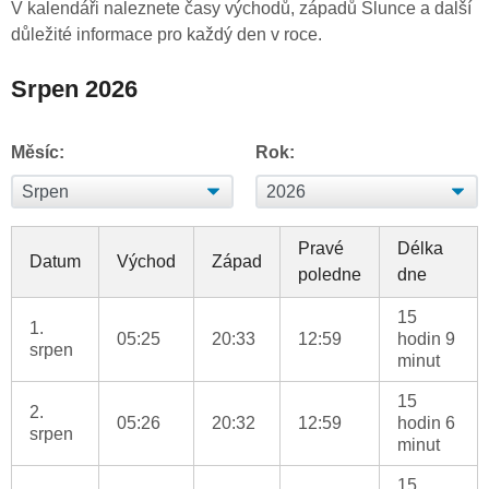
V kalendáři naleznete časy východů, západů Slunce a další
důležité informace pro každý den v roce.
Srpen 2026
Měsíc:
Rok:
Pravé
Délka
Datum
Východ
Západ
poledne
dne
15
1.
05:25
20:33
12:59
hodin 9
srpen
minut
15
2.
05:26
20:32
12:59
hodin 6
srpen
minut
15