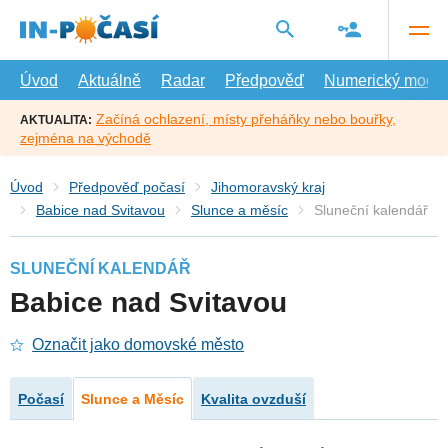
Přejít
na
hlavní
obsah
Úvod
Aktuálně
Radar
Předpověď
Numerický model
Začíná ochlazení, místy přeháňky nebo bouřky,
AKTUALITA:
zejména na východě
Úvod
Předpověď počasí
Jihomoravský kraj
Babice nad Svitavou
Slunce a měsíc
Sluneční kalendář
SLUNEČNÍ KALENDÁŘ
Babice nad Svitavou
Označit jako domovské město
Počasí
Slunce a Měsíc
Kvalita ovzduší