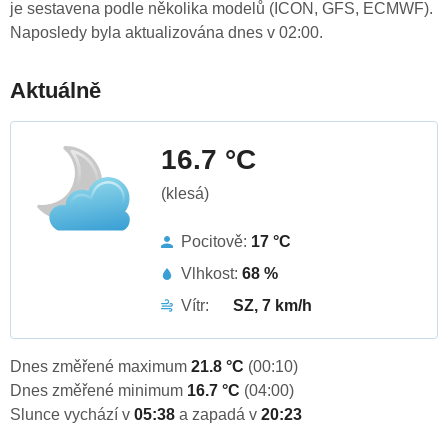
je sestavena podle několika modelů (ICON, GFS, ECMWF).
Naposledy byla aktualizována dnes v 02:00.
Aktuálně
16.7 °C
(klesá)
Pocitově:
17 °C
Vlhkost:
68 %
Vítr:
SZ, 7 km/h
Dnes změřené maximum
21.8 °C
(00:10)
Dnes změřené minimum
16.7 °C
(04:00)
Slunce vychází v
05:38
a zapadá v
20:23