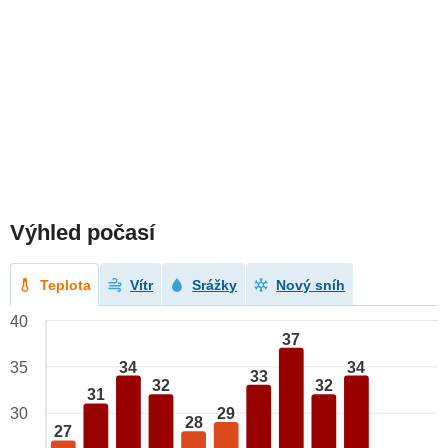
Výhled počasí
Teplota
Vítr
Srážky
Nový sníh
40
37
34
34
35
33
32
32
31
29
30
28
27