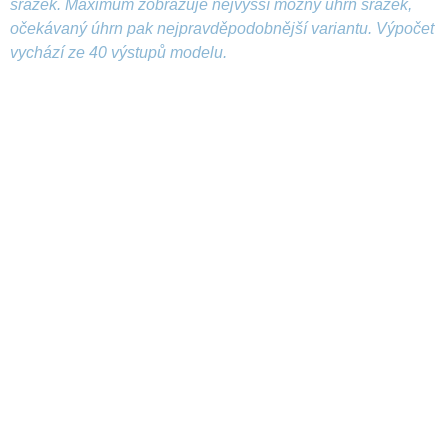
srážek. Maximum zobrazuje nejvyšší možný úhrn srážek,
očekávaný úhrn pak nejpravděpodobnější variantu. Výpočet
vychází ze 40 výstupů modelu.