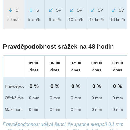
S
S
SV
SV
SV
SV
5 km/h
5 km/h
8 km/h
10 km/h
14 km/h
13 km/h
Pravděpodobnost srážek na 48 hodin
05:00
06:00
07:00
08:00
09:00
dnes
dnes
dnes
dnes
dnes
0 %
0 %
0 %
0 %
0 %
Pravděpod.
Očekáváno
0 mm
0 mm
0 mm
0 mm
0 mm
Maximum
0 mm
0 mm
0 mm
0 mm
0 mm
Pravděpodobnost udává šanci, že spadne alespoň 0,1 mm