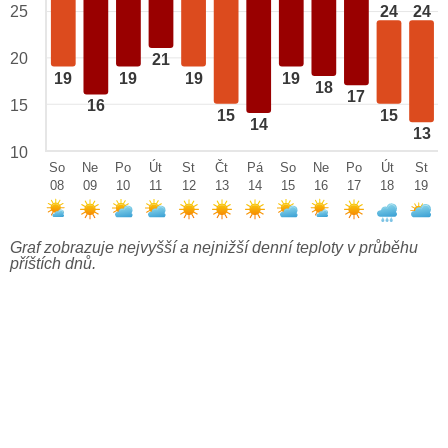
25
24
24
20
21
19
19
19
19
18
17
15
16
15
15
14
13
10
So
Ne
Po
Út
St
Čt
Pá
So
Ne
Po
Út
St
08
09
10
11
12
13
14
15
16
17
18
19
Graf zobrazuje nejvyšší a nejnižší denní teploty v průběhu
příštích dnů.