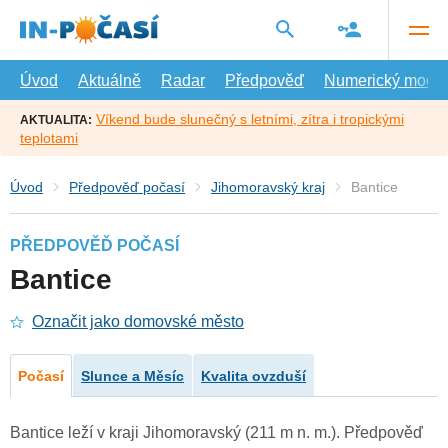
Přejít
na
hlavní
obsah
Úvod
Aktuálně
Radar
Předpověď
Numerický model
Víkend bude slunečný s letními, zítra i tropickými
AKTUALITA:
teplotami
Úvod
Předpověď počasí
Jihomoravský kraj
Bantice
PŘEDPOVĚĎ POČASÍ
Bantice
Označit jako domovské město
Počasí
Slunce a Měsíc
Kvalita ovzduší
Bantice leží v kraji Jihomoravský (211 m n. m.). Předpověď