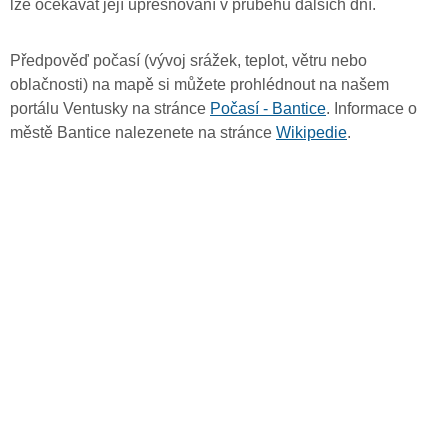
lze očekávat její upřesňování v průběhu dalších dní.
Předpověď počasí (vývoj srážek, teplot, větru nebo
oblačnosti) na mapě si můžete prohlédnout na našem
portálu Ventusky na stránce
Počasí - Bantice
. Informace o
městě Bantice nalezenete na stránce
Wikipedie
.