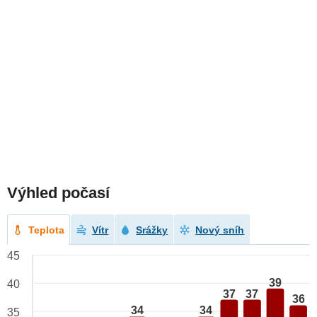
Výhled počasí
Teplota
Vítr
Srážky
Nový sníh
45
39
40
37
37
36
34
34
35