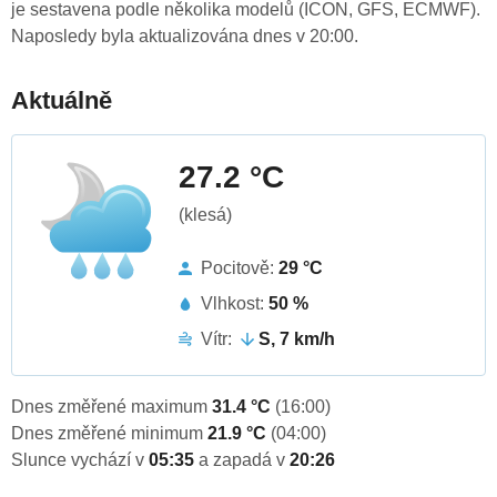
je sestavena podle několika modelů (ICON, GFS, ECMWF).
Naposledy byla aktualizována dnes v 20:00.
Aktuálně
27.2 °C
(klesá)
Pocitově:
29 °C
Vlhkost:
50 %
Vítr:
S, 7 km/h
Dnes změřené maximum
31.4 °C
(16:00)
Dnes změřené minimum
21.9 °C
(04:00)
Slunce vychází v
05:35
a zapadá v
20:26