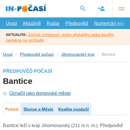
Přejít
na
hlavní
obsah
Úvod
Aktuálně
Radar
Předpověď
Numerický model
Začíná ochlazení, místy přeháňky nebo bouřky,
AKTUALITA:
zejména na východě
Úvod
Předpověď počasí
Jihomoravský kraj
Bantice
PŘEDPOVĚĎ POČASÍ
Bantice
Označit jako domovské město
Počasí
Slunce a Měsíc
Kvalita ovzduší
Bantice leží v kraji Jihomoravský (211 m n. m.). Předpověď