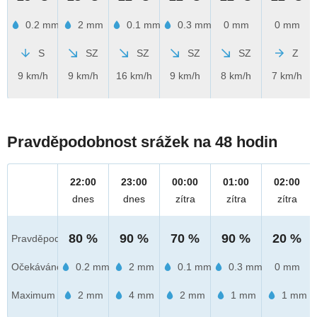
0.2 mm
2 mm
0.1 mm
0.3 mm
0 mm
0 mm
S
SZ
SZ
SZ
SZ
Z
9 km/h
9 km/h
16 km/h
9 km/h
8 km/h
7 km/h
Pravděpodobnost srážek na 48 hodin
22:00
23:00
00:00
01:00
02:00
dnes
dnes
zítra
zítra
zítra
80 %
90 %
70 %
90 %
20 %
Pravděpod.
Očekáváno
0.2 mm
2 mm
0.1 mm
0.3 mm
0 mm
Maximum
2 mm
4 mm
2 mm
1 mm
1 mm