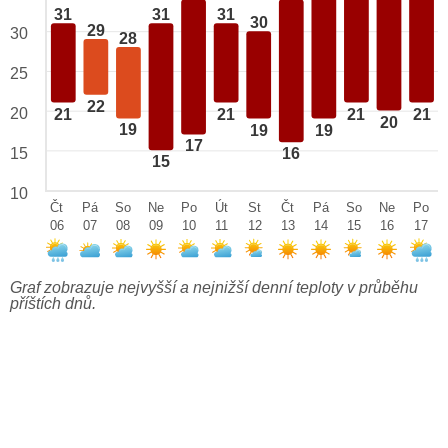
31
31
31
30
29
30
28
25
22
20
21
21
21
21
20
19
19
19
17
15
16
15
10
Čt
Pá
So
Ne
Po
Út
St
Čt
Pá
So
Ne
Po
06
07
08
09
10
11
12
13
14
15
16
17
Graf zobrazuje nejvyšší a nejnižší denní teploty v průběhu
příštích dnů.