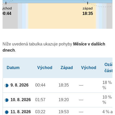
východ
západ
00:44
18:35
Níže uvedená tabulka ukazuje pohyby
Měsíce v dalších
dnech
.
Ozář
Datum
Východ
Západ
Východ
část
18 % a
9. 8. 2026
00:44
18:35
—
%
10 % a
10. 8. 2026
01:57
19:20
—
%
11. 8. 2026
03:22
19:53
—
4 % až