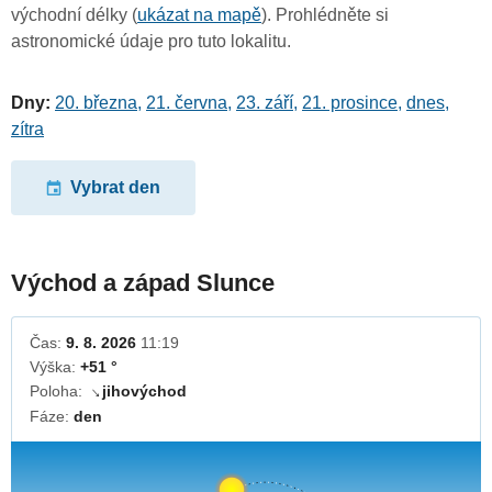
východní délky (
ukázat na mapě
). Prohlédněte si
astronomické údaje pro tuto lokalitu.
Dny:
20. března
,
21. června
,
23. září
,
21. prosince
,
dnes
,
zítra
Vybrat den
Východ a západ Slunce
Čas:
9. 8. 2026
11:19
Výška:
+51 °
Poloha:
jihovýchod
↓
Fáze:
den