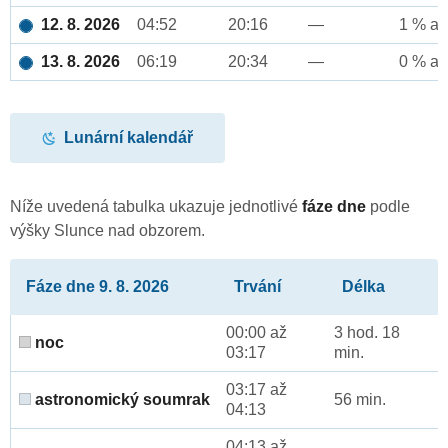
12. 8. 2026
04:52
20:16
—
1 % až
13. 8. 2026
06:19
20:34
—
0 % až
Lunární kalendář
Níže uvedená tabulka ukazuje jednotlivé
fáze dne
podle
výšky Slunce nad obzorem.
Fáze dne 9. 8. 2026
Trvání
Délka
00:00 až
3 hod. 18
noc
03:17
min.
03:17 až
astronomický soumrak
56 min.
04:13
04:13 až