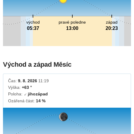
východ
pravé poledne
západ
05:37
13:00
20:23
Východ a západ Měsíc
Čas:
9. 8. 2026
11:19
Výška:
+63 °
Poloha:
jihozápad
↓
Ozářená část:
14 %