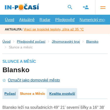
Přejít
na
hlavní
obsah
Úvod
Aktuálně
Radar
Předpověď
Numerický model
Vrací se tropické teploty, zítra až 35 °C
AKTUALITA:
Úvod
Předpověď počasí
Jihomoravský kraj
Blansko
Slunce a měsíc
SLUNCE A MĚSÍC
Blansko
Označit jako domovské město
Počasí
Slunce a Měsíc
Kvalita ovzduší
Blansko leží na souřadnicích 49° 21' severní šířky a 16° 38'