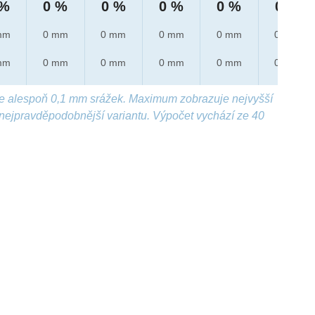
 %
0 %
0 %
0 %
0 %
0 %
mm
0 mm
0 mm
0 mm
0 mm
0 mm
mm
0 mm
0 mm
0 mm
0 mm
0 mm
e alespoň 0,1 mm srážek. Maximum zobrazuje nejvyšší
nejpravděpodobnější variantu. Výpočet vychází ze 40