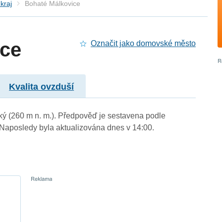
kraj
Bohaté Málkovice
ice
Označit jako domovské město
Kvalita ovzduší
ký (260 m n. m.). Předpověď je sestavena podle
aposledy byla aktualizována dnes v 14:00.