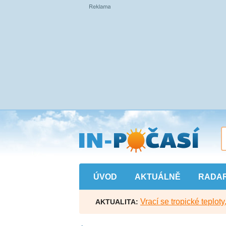
Přejít
na
hlavní
obsah
ÚVOD
AKTUÁLNĚ
RADA
Vrací se tropické teploty
AKTUALITA: