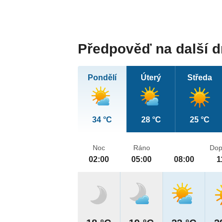
Předpověď na další 
Pondělí
Úterý
Středa
34 °C
28 °C
25 °C
Noc
Ráno
Dop
02:00
05:00
08:00
1