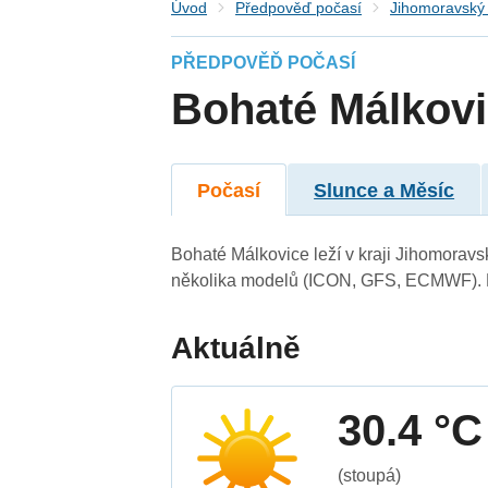
Úvod
Předpověď počasí
Jihomoravský 
PŘEDPOVĚĎ POČASÍ
Bohaté Málkov
Počasí
Slunce a Měsíc
Bohaté Málkovice leží v kraji Jihomoravs
několika modelů (ICON, GFS, ECMWF). N
Aktuálně
30.4 °C
(stoupá)