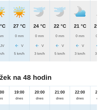
 °C
27 °C
24 °C
22 °C
21 °C
20 °C
mm
0 mm
0 mm
0 mm
0 mm
0 mm
JV
V
V
V
V
V
m/h
5 km/h
3 km/h
5 km/h
3 km/h
3 km/h
žek na 48 hodin
:00
19:00
20:00
21:00
22:00
23:00
es
dnes
dnes
dnes
dnes
dnes