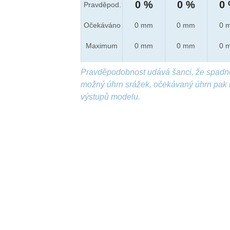
0 %
0 %
0
Pravděpod.
Očekáváno
0 mm
0 mm
0 
Maximum
0 mm
0 mm
0 
Pravděpodobnost udává šanci, že spadn
možný úhrn srážek, očekávaný úhrn pak 
výstupů modelu.