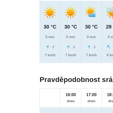
30 °C
30 °C
30 °C
29
0 mm
0 mm
0 mm
0 
J
J
J
7 km/h
7 km/h
7 km/h
6 k
Pravděpodobnost srá
16:00
17:00
18
dnes
dnes
dn