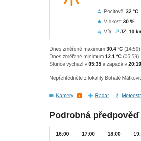
Pocitově:
32 °C
Vlhkost:
30 %
Vítr:
JZ, 10 k
Dnes změřené maximum
30.4 °C
(14:59)
Dnes změřené minimum
12.1 °C
(05:59)
Slunce vychází v
05:35
a zapadá v
20:1
Nepřehlédněte z lokality Bohaté Málkovi
Kamery
Radar
Meteost
1
Podrobná předpověď 
16:00
17:00
18:00
19