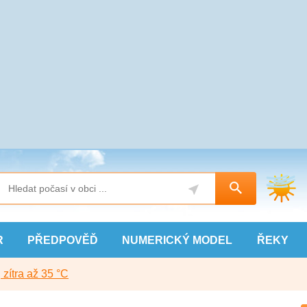
R
PŘEDPOVĚĎ
NUMERICKÝ
MODEL
ŘEKY
, zítra až 35 °C