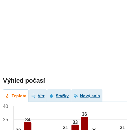
Výhled počasí
Teplota
Vítr
Srážky
Nový sníh
40
36
34
35
33
31
31