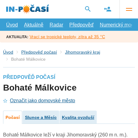
Přejít
na
hlavní
obsah
Úvod
Aktuálně
Radar
Předpověď
Numerický model
Vrací se tropické teploty, zítra až 35 °C
AKTUALITA:
Úvod
Předpověď počasí
Jihomoravský kraj
Bohaté Málkovice
PŘEDPOVĚĎ POČASÍ
Bohaté Málkovice
Označit jako domovské město
Počasí
Slunce a Měsíc
Kvalita ovzduší
Bohaté Málkovice leží v kraji Jihomoravský (260 m n. m.).