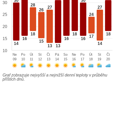
30
30
30
28
27
27
26
25
24
20
18
18
18
17
15
16
16
16
15
14
14
13
13
10
Ne
Po
Út
St
Čt
Pá
So
Ne
Po
Út
St
Čt
09
10
11
12
13
14
15
16
17
18
19
20
Graf zobrazuje nejvyšší a nejnižší denní teploty v průběhu
příštích dnů.