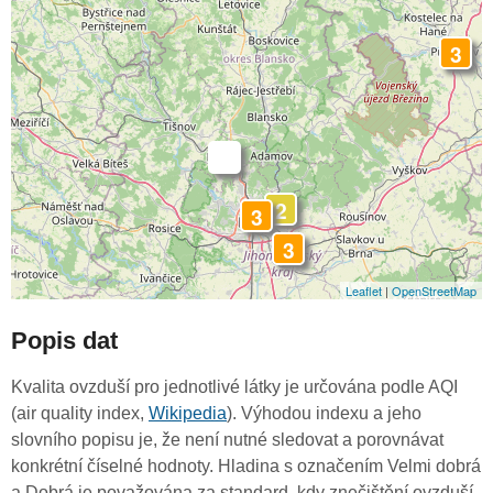
3
-
2
3
3
Leaflet
|
OpenStreetMap
Popis dat
Kvalita ovzduší pro jednotlivé látky je určována podle AQI
(air quality index,
Wikipedia
). Výhodou indexu a jeho
slovního popisu je, že není nutné sledovat a porovnávat
konkrétní číselné hodnoty. Hladina s označením Velmi dobrá
a Dobrá je považována za standard, kdy znečištění ovzduší