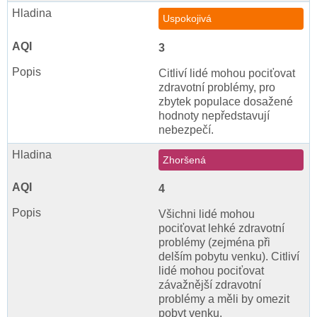
Uspokojivá
3
Citliví lidé mohou pociťovat
zdravotní problémy, pro
zbytek populace dosažené
hodnoty nepředstavují
nebezpečí.
Zhoršená
4
Všichni lidé mohou
pociťovat lehké zdravotní
problémy (zejména při
delším pobytu venku). Citliví
lidé mohou pociťovat
závažnější zdravotní
problémy a měli by omezit
pobyt venku.