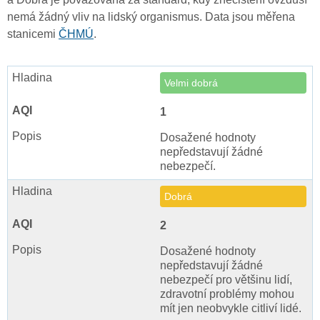
nemá žádný vliv na lidský organismus. Data jsou měřena
stanicemi
ČHMÚ
.
Velmi dobrá
1
Dosažené hodnoty
nepředstavují žádné
nebezpečí.
Dobrá
2
Dosažené hodnoty
nepředstavují žádné
nebezpečí pro většinu lidí,
zdravotní problémy mohou
mít jen neobvykle citliví lidé.