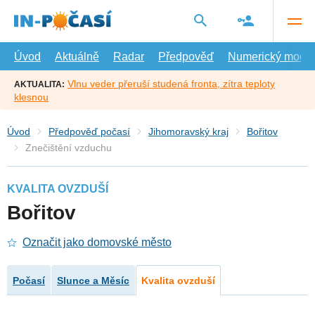
Přejít
na
hlavní
obsah
Úvod
Aktuálně
Radar
Předpověď
Numerický model
Vlnu veder přeruší studená fronta, zítra teploty
AKTUALITA:
klesnou
Úvod
Předpověď počasí
Jihomoravský kraj
Bořitov
Znečištění vzduchu
KVALITA OVZDUŠÍ
Bořitov
Označit jako domovské město
Počasí
Slunce a Měsíc
Kvalita ovzduší