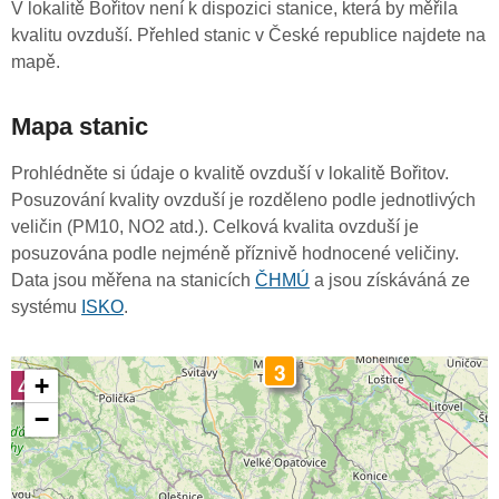
V lokalitě Bořitov není k dispozici stanice, která by měřila
kvalitu ovzduší. Přehled stanic v České republice najdete na
mapě.
Mapa stanic
Prohlédněte si údaje o kvalitě ovzduší v lokalitě Bořitov.
Posuzování kvality ovzduší je rozděleno podle jednotlivých
veličin (PM10, NO2 atd.). Celková kvalita ovzduší je
posuzována podle nejméně příznivě hodnocené veličiny.
Data jsou měřena na stanicích
ČHMÚ
a jsou získáváná ze
systému
ISKO
.
3
4
+
−