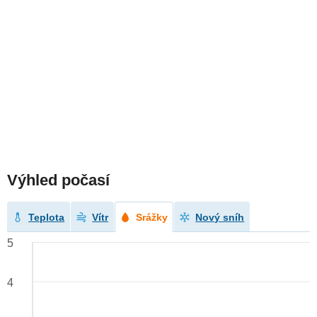
Výhled počasí
Teplota
Vítr
Srážky
Nový sníh
5
4