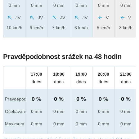
0 mm
0 mm
0 mm
0 mm
0 mm
0 mm
JV
JV
JV
JV
V
V
10 km/h
9 km/h
7 km/h
6 km/h
5 km/h
3 km/h
Pravděpodobnost srážek na 48 hodin
17:00
18:00
19:00
20:00
21:00
dnes
dnes
dnes
dnes
dnes
0 %
0 %
0 %
0 %
0 %
Pravděpod.
Očekáváno
0 mm
0 mm
0 mm
0 mm
0 mm
Maximum
0 mm
0 mm
0 mm
0 mm
0 mm