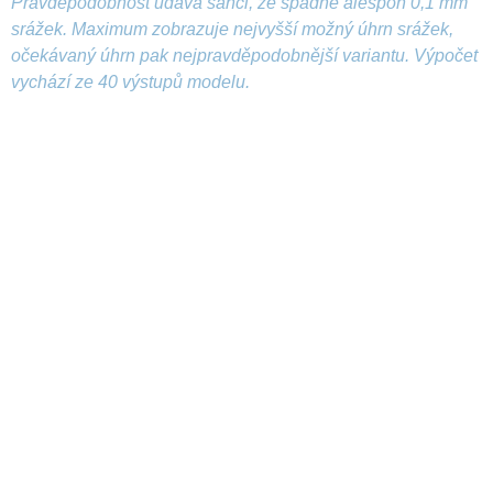
Pravděpodobnost udává šanci, že spadne alespoň 0,1 mm
srážek. Maximum zobrazuje nejvyšší možný úhrn srážek,
očekávaný úhrn pak nejpravděpodobnější variantu. Výpočet
vychází ze 40 výstupů modelu.