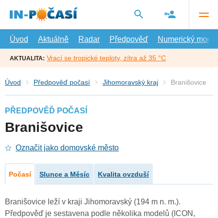
Přejít
na
hlavní
obsah
Úvod
Aktuálně
Radar
Předpověď
Numerický model
Vrací se tropické teploty, zítra až 35 °C
AKTUALITA:
Úvod
Předpověď počasí
Jihomoravský kraj
Branišovice
PŘEDPOVĚĎ POČASÍ
Branišovice
Označit jako domovské město
Počasí
Slunce a Měsíc
Kvalita ovzduší
Branišovice leží v kraji Jihomoravský (194 m n. m.).
Předpověď je sestavena podle několika modelů (ICON,