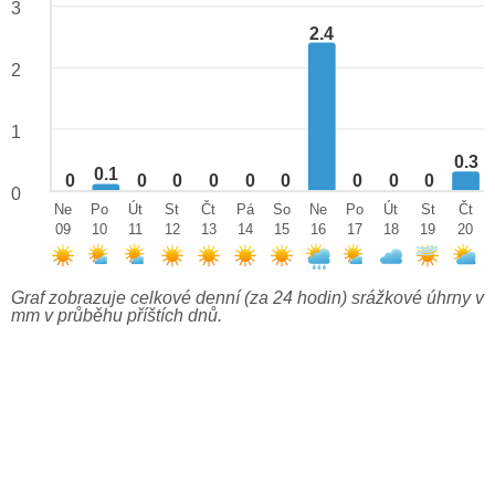
3
2.4
2
1
0.3
0.1
0
0
0
0
0
0
0
0
0
0
Ne
Po
Út
St
Čt
Pá
So
Ne
Po
Út
St
Čt
09
10
11
12
13
14
15
16
17
18
19
20
Graf zobrazuje celkové denní (za 24 hodin) srážkové úhrny v
mm v průběhu příštích dnů.