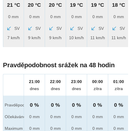
21 °C
20 °C
20 °C
19 °C
19 °C
18 °C
0 mm
0 mm
0 mm
0 mm
0 mm
0 mm
SV
SV
SV
SV
SV
SV
7 km/h
9 km/h
9 km/h
10 km/h
11 km/h
11 km/h
Pravděpodobnost srážek na 48 hodin
21:00
22:00
23:00
00:00
01:00
dnes
dnes
dnes
zítra
zítra
0 %
0 %
0 %
0 %
0 %
Pravděpod.
Očekáváno
0 mm
0 mm
0 mm
0 mm
0 mm
Maximum
0 mm
0 mm
0 mm
0 mm
0 mm