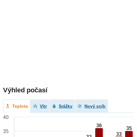
Výhled počasí
Teplota
Vítr
Srážky
Nový sníh
40
36
35
35
33