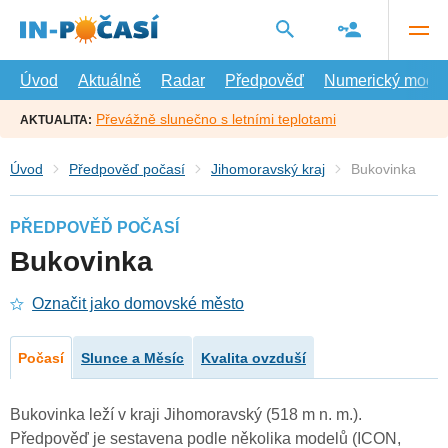
Přejít
na
hlavní
obsah
Úvod
Aktuálně
Radar
Předpověď
Numerický model
Převážně slunečno s letními teplotami
AKTUALITA:
Úvod
Předpověď počasí
Jihomoravský kraj
Bukovinka
PŘEDPOVĚĎ POČASÍ
Bukovinka
Označit jako domovské město
Počasí
Slunce a Měsíc
Kvalita ovzduší
Bukovinka leží v kraji Jihomoravský (518 m n. m.).
Předpověď je sestavena podle několika modelů (ICON,