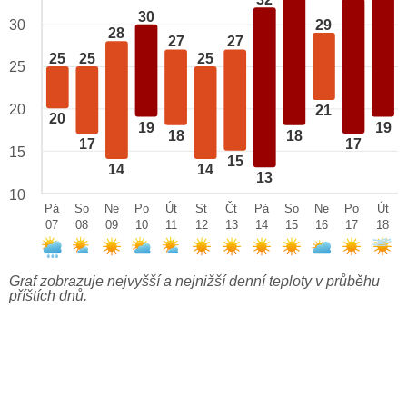
32
30
29
30
28
27
27
25
25
25
25
20
21
20
19
19
18
18
17
17
15
15
14
14
13
10
Pá
So
Ne
Po
Út
St
Čt
Pá
So
Ne
Po
Út
07
08
09
10
11
12
13
14
15
16
17
18
Graf zobrazuje nejvyšší a nejnižší denní teploty v průběhu
příštích dnů.