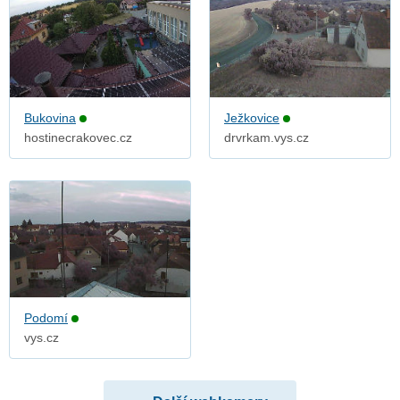
Bukovina
Ježkovice
hostinecrakovec.cz
drvrkam.vys.cz
Podomí
vys.cz