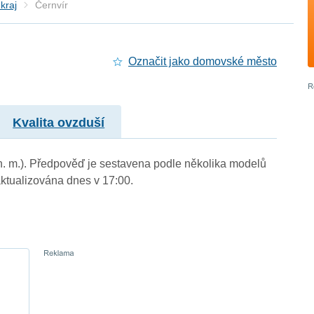
kraj
Černvír
Označit jako domovské město
Kvalita ovzduší
 n. m.). Předpověď je sestavena podle několika modelů
tualizována dnes v 17:00.