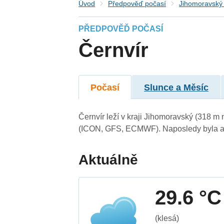
Úvod
Předpověď počasí
Jihomoravský 
PŘEDPOVĚĎ POČASÍ
Černvír
Počasí
Slunce a Měsíc
Černvír leží v kraji Jihomoravský (318 m
(ICON, GFS, ECMWF). Naposledy byla ak
Aktuálně
29.6 °C
(klesá)