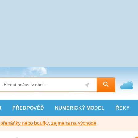
R
PŘEDPOVĚĎ
NUMERICKÝ
MODEL
ŘEKY
y přeháňky nebo bouřky, zejména na východě