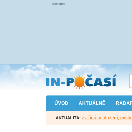
Přejít
na
hlavní
obsah
ÚVOD
AKTUÁLNĚ
RADA
Začíná ochlazení, míst
AKTUALITA: