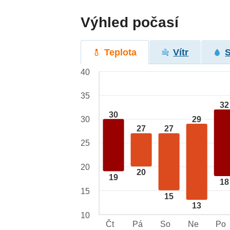
Výhled počasí
Teplota
Vítr
40
35
32
30
29
30
27
27
25
20
20
19
18
15
15
13
10
Čt
Pá
So
Ne
Po