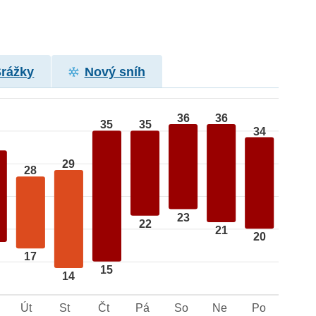
Srážky
Nový sníh
36
36
35
35
34
29
28
23
22
21
20
17
15
14
Út
St
Čt
Pá
So
Ne
Po