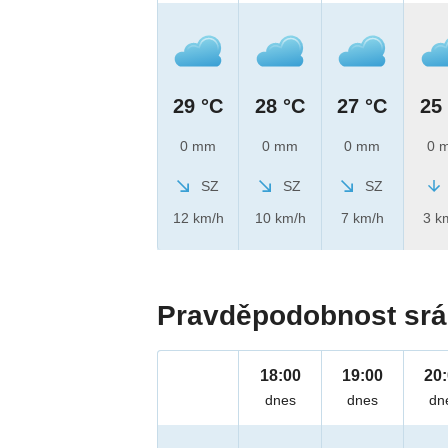
29 °C
28 °C
27 °C
25
0 mm
0 mm
0 mm
0 
SZ
SZ
SZ
12 km/h
10 km/h
7 km/h
3 k
Pravděpodobnost srá
18:00
19:00
20
dnes
dnes
dn