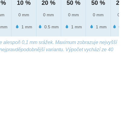
 %
10 %
20 %
50 %
50 %
20 %
mm
0 mm
0 mm
0 mm
0 mm
0 mm
 mm
1 mm
0.5 mm
1 mm
1 mm
0.9 mm
e alespoň 0,1 mm srážek. Maximum zobrazuje nejvyšší
nejpravděpodobnější variantu. Výpočet vychází ze 40