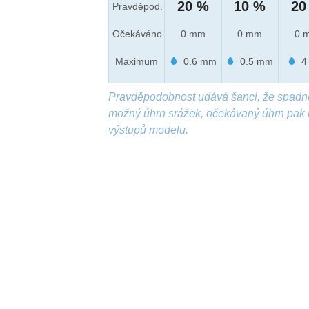
20 %
10 %
20
Pravděpod.
Očekáváno
0 mm
0 mm
0 
Maximum
0.6 mm
0.5 mm
4
Pravděpodobnost udává šanci, že spadn
možný úhrn srážek, očekávaný úhrn pak 
výstupů modelu.