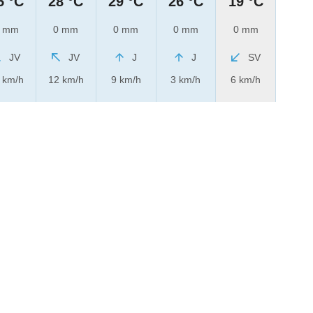
5 °C
28 °C
29 °C
26 °C
19 °C
 mm
0 mm
0 mm
0 mm
0 mm
JV
JV
J
J
SV
 km/h
12 km/h
9 km/h
3 km/h
6 km/h