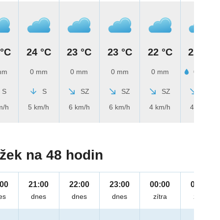
 °C
24 °C
23 °C
23 °C
22 °C
22 °C
mm
0 mm
0 mm
0 mm
0 mm
0.1 mm
S
S
SZ
SZ
SZ
SZ
m/h
5 km/h
6 km/h
6 km/h
4 km/h
4 km/h
žek na 48 hodin
:00
21:00
22:00
23:00
00:00
01:00
es
dnes
dnes
dnes
zítra
zítra