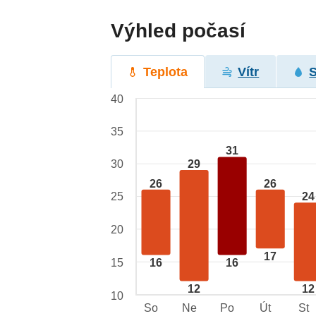
Výhled počasí
Teplota
Vítr
40
35
31
29
30
26
26
25
24
20
17
15
16
16
12
12
10
So
Ne
Po
Út
St