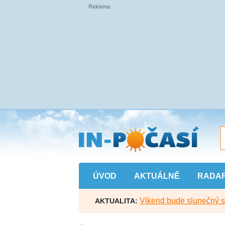
Přejít
na
hlavní
obsah
ÚVOD
AKTUÁLNĚ
RADA
Víkend bude slunečný s l
AKTUALITA: