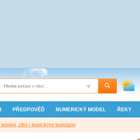
R
PŘEDPOVĚĎ
NUMERICKÝ
MODEL
ŘEKY
etními, zítra i tropickými teplotami