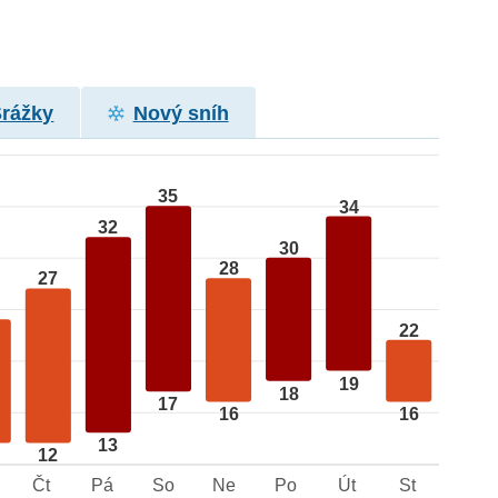
Srážky
Nový sníh
35
34
32
30
28
27
22
19
18
17
16
16
13
12
Čt
Pá
So
Ne
Po
Út
St