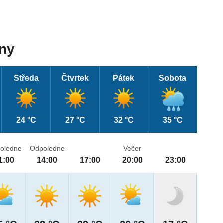
dny
Středa
Čtvrtek
Pátek
Sobota
24 °C
27 °C
32 °C
35 °C
oledne
Odpoledne
Večer
1:00
14:00
17:00
20:00
23:00