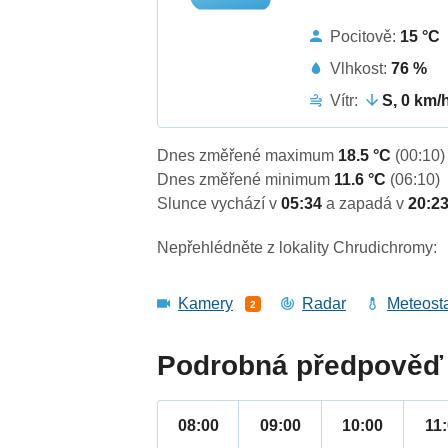
Pocitově:
15 °C
Vlhkost:
76 %
Vítr:
S, 0 km/
Dnes změřené maximum
18.5 °C
(00:10)
Dnes změřené minimum
11.6 °C
(06:10)
Slunce vychází v
05:34
a zapadá v
20:2
Nepřehlédněte z lokality Chrudichromy:
Kamery
Radar
Meteost
2
Podrobná předpověď 
08:00
09:00
10:00
11