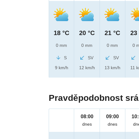
18 °C
20 °C
21 °C
23
0 mm
0 mm
0 mm
0 
S
SV
SV
9 km/h
12 km/h
13 km/h
11 
Pravděpodobnost srá
08:00
09:00
10
dnes
dnes
dn