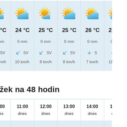
 °C
24 °C
25 °C
25 °C
26 °C
26 °C
mm
0 mm
0 mm
0 mm
0 mm
0 mm
SV
SV
SV
SV
S
S
km/h
10 km/h
8 km/h
8 km/h
7 km/h
11 km/h
žek na 48 hodin
:00
11:00
12:00
13:00
14:00
15:00
es
dnes
dnes
dnes
dnes
dnes