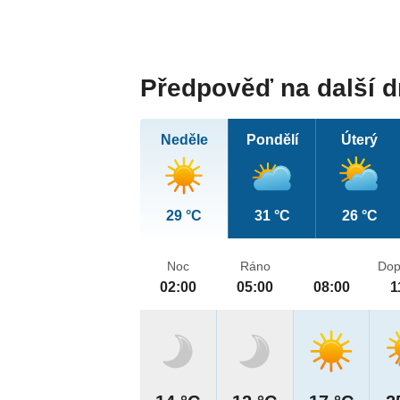
Předpověď na další 
Neděle
Pondělí
Úterý
29 °C
31 °C
26 °C
Noc
Ráno
Dop
02:00
05:00
08:00
1