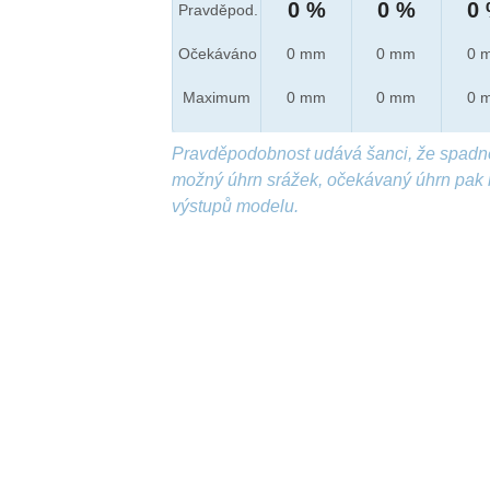
0 %
0 %
0
Pravděpod.
Očekáváno
0 mm
0 mm
0 
Maximum
0 mm
0 mm
0 
Pravděpodobnost udává šanci, že spadn
možný úhrn srážek, očekávaný úhrn pak 
výstupů modelu.