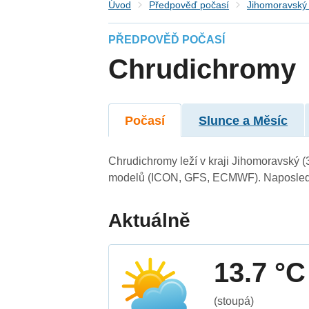
Úvod
Předpověď počasí
Jihomoravský 
PŘEDPOVĚĎ POČASÍ
Chrudichromy
Počasí
Slunce a Měsíc
Chrudichromy leží v kraji Jihomoravský 
modelů (ICON, GFS, ECMWF). Naposledy 
Aktuálně
13.7 °C
(stoupá)