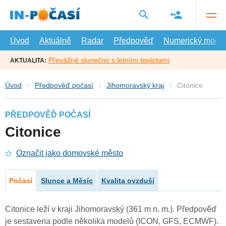
Přejít
na
hlavní
obsah
Úvod
Aktuálně
Radar
Předpověď
Numerický model
Převážně slunečno s letními teplotami
AKTUALITA:
Úvod
Předpověď počasí
Jihomoravský kraj
Citonice
PŘEDPOVĚĎ POČASÍ
Citonice
Označit jako domovské město
Počasí
Slunce a Měsíc
Kvalita ovzduší
Citonice leží v kraji Jihomoravský (361 m n. m.). Předpověď
je sestavena podle několika modelů (ICON, GFS, ECMWF).