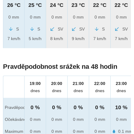
26 °C
25 °C
24 °C
23 °C
22 °C
22 °C
0 mm
0 mm
0 mm
0 mm
0 mm
0 mm
S
S
SV
SV
S
SV
7 km/h
5 km/h
8 km/h
9 km/h
7 km/h
7 km/h
Pravděpodobnost srážek na 48 hodin
19:00
20:00
21:00
22:00
23:00
dnes
dnes
dnes
dnes
dnes
0 %
0 %
0 %
0 %
10 %
Pravděpod.
Očekáváno
0 mm
0 mm
0 mm
0 mm
0 mm
Maximum
0 mm
0 mm
0 mm
0 mm
0.1 mm