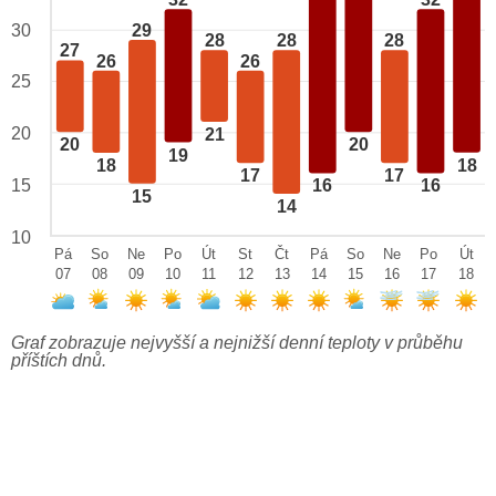
32
32
29
30
28
28
28
27
26
26
25
20
21
20
20
19
18
18
17
17
15
16
16
15
14
10
Pá
So
Ne
Po
Út
St
Čt
Pá
So
Ne
Po
Út
07
08
09
10
11
12
13
14
15
16
17
18
Graf zobrazuje nejvyšší a nejnižší denní teploty v průběhu
příštích dnů.