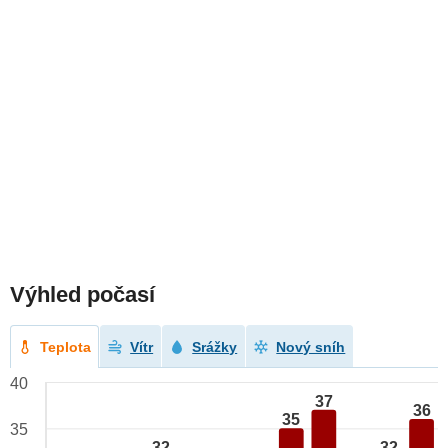
Výhled počasí
Teplota
Vítr
Srážky
Nový sníh
40
37
36
35
35