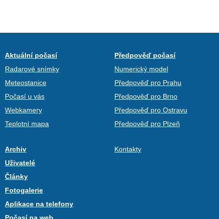
Aktuální počasí
Předpověď počasí
Radarové snímky
Numerický model
Meteostanice
Předpověď pro Prahu
Počasí u vás
Předpověď pro Brno
Webkamery
Předpověď pro Ostravu
Teplotní mapa
Předpověď pro Plzeň
Archiv
Kontakty
Uživatelé
Články
Fotogalerie
Aplikace na telefony
Počasí na web