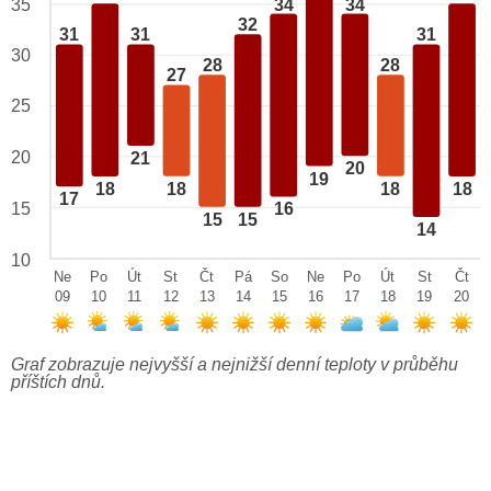
34
34
35
32
31
31
31
30
28
28
27
25
20
21
20
19
18
18
18
18
17
15
16
15
15
14
10
Ne
Po
Út
St
Čt
Pá
So
Ne
Po
Út
St
Čt
09
10
11
12
13
14
15
16
17
18
19
20
Graf zobrazuje nejvyšší a nejnižší denní teploty v průběhu
příštích dnů.