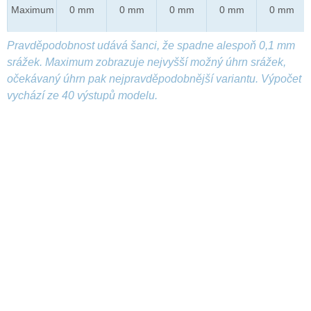
Maximum
0 mm
0 mm
0 mm
0 mm
0 mm
Pravděpodobnost udává šanci, že spadne alespoň 0,1 mm
srážek. Maximum zobrazuje nejvyšší možný úhrn srážek,
očekávaný úhrn pak nejpravděpodobnější variantu. Výpočet
vychází ze 40 výstupů modelu.