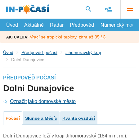
Přejít
na
hlavní
obsah
Úvod
Aktuálně
Radar
Předpověď
Numerický model
Vrací se tropické teploty, zítra až 35 °C
AKTUALITA:
Úvod
Předpověď počasí
Jihomoravský kraj
Dolní Dunajovice
PŘEDPOVĚĎ POČASÍ
Dolní Dunajovice
Označit jako domovské město
Počasí
Slunce a Měsíc
Kvalita ovzduší
Dolní Dunajovice leží v kraji Jihomoravský (184 m n. m.).