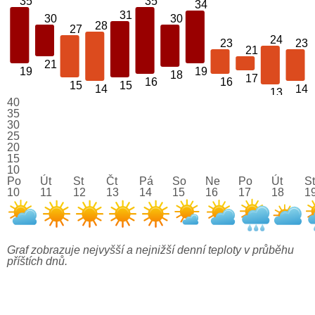
35
35
34
31
30
30
28
27
24
23
23
21
21
19
19
18
17
16
16
15
15
14
14
13
40
35
30
25
20
15
10
Po
Út
St
Čt
Pá
So
Ne
Po
Út
St
10
11
12
13
14
15
16
17
18
1
Graf zobrazuje nejvyšší a nejnižší denní teploty v průběhu
příštích dnů.