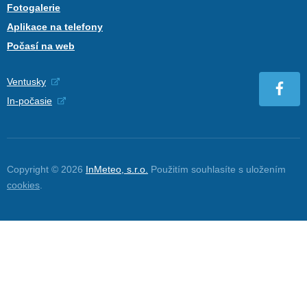
Fotogalerie
Aplikace na telefony
Počasí na web
Ventusky
In-počasie
Copyright © 2026
InMeteo, s.r.o.
Použitím souhlasíte s uložením
cookies
.