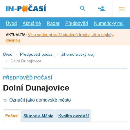
Přejít
na
hlavní
obsah
Úvod
Aktuálně
Radar
Předpověď
Numerický model
Vlnu veder přeruší studená fronta, zítra teploty
AKTUALITA:
klesnou
Úvod
Předpověď počasí
Jihomoravský kraj
Dolní Dunajovice
PŘEDPOVĚĎ POČASÍ
Dolní Dunajovice
Označit jako domovské město
Počasí
Slunce a Měsíc
Kvalita ovzduší