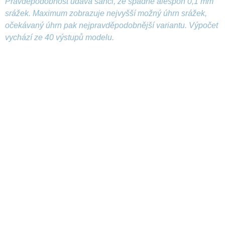
Pravděpodobnost udává šanci, že spadne alespoň 0,1 mm
srážek. Maximum zobrazuje nejvyšší možný úhrn srážek,
očekávaný úhrn pak nejpravděpodobnější variantu. Výpočet
vychází ze 40 výstupů modelu.