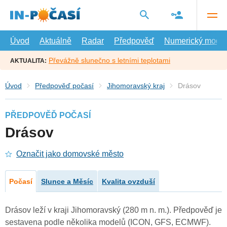
Přejít
na
hlavní
obsah
Úvod
Aktuálně
Radar
Předpověď
Numerický model
Převážně slunečno s letními teplotami
AKTUALITA:
Úvod
Předpověď počasí
Jihomoravský kraj
Drásov
PŘEDPOVĚĎ POČASÍ
Drásov
Označit jako domovské město
Počasí
Slunce a Měsíc
Kvalita ovzduší
Drásov leží v kraji Jihomoravský (280 m n. m.). Předpověď je
sestavena podle několika modelů (ICON, GFS, ECMWF).