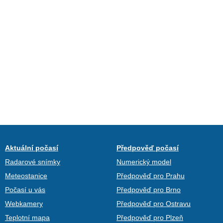
Aktuální počasí
Předpověď počasí
Radarové snímky
Numerický model
Meteostanice
Předpověď pro Prahu
Počasí u vás
Předpověď pro Brno
Webkamery
Předpověď pro Ostravu
Teplotní mapa
Předpověď pro Plzeň