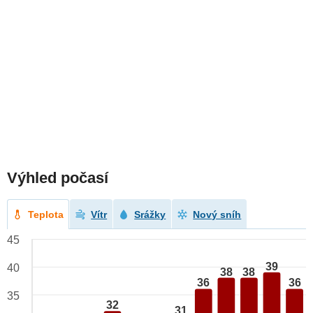
Výhled počasí
Teplota
Vítr
Srážky
Nový sníh
45
39
40
38
38
36
36
35
32
31