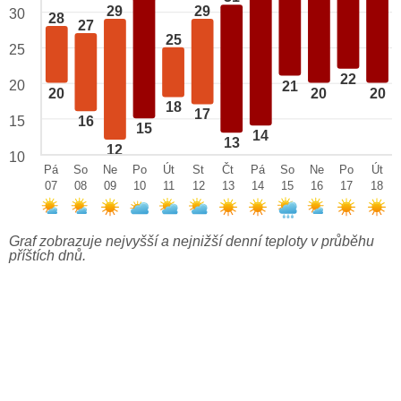
29
29
30
28
27
25
25
22
20
21
20
20
20
18
17
15
16
15
14
13
12
10
Pá
So
Ne
Po
Út
St
Čt
Pá
So
Ne
Po
Út
07
08
09
10
11
12
13
14
15
16
17
18
Graf zobrazuje nejvyšší a nejnižší denní teploty v průběhu
příštích dnů.