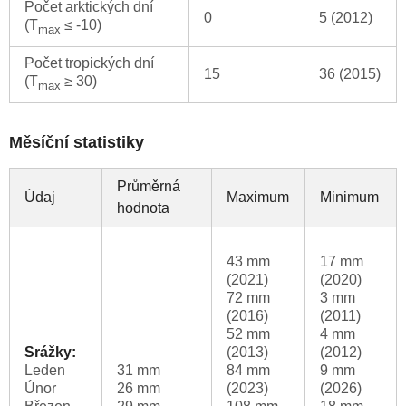
Počet arktických dní
0
5 (2012)
(T
≤ -10)
max
Počet tropických dní
15
36 (2015)
(T
≥ 30)
max
Měsíční statistiky
Průměrná
Údaj
Maximum
Minimum
hodnota
43 mm
17 mm
(2021)
(2020)
72 mm
3 mm
(2016)
(2011)
52 mm
4 mm
Srážky:
(2013)
(2012)
Leden
31 mm
84 mm
9 mm
Únor
26 mm
(2023)
(2026)