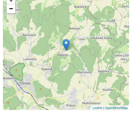
−
Leaflet
|
OpenStreetMap