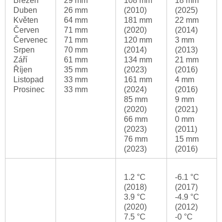
Březen
29 mm
108 mm
18 mm
Duben
26 mm
(2010)
(2025)
Květen
64 mm
181 mm
22 mm
Červen
71 mm
(2020)
(2014)
Červenec
71 mm
120 mm
3 mm
Srpen
70 mm
(2014)
(2013)
Září
61 mm
134 mm
21 mm
Říjen
35 mm
(2023)
(2016)
Listopad
33 mm
161 mm
4 mm
Prosinec
33 mm
(2024)
(2016)
85 mm
9 mm
(2020)
(2021)
66 mm
0 mm
(2023)
(2011)
76 mm
15 mm
(2023)
(2016)
1.2 °C
-6.1 °C
(2018)
(2017)
3.9 °C
-4.9 °C
(2020)
(2012)
7.5 °C
-0 °C