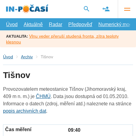
Přejít
na
hlavní
obsah
Úvod
Aktuálně
Radar
Předpověď
Numerický model
Vlnu veder přeruší studená fronta, zítra teploty
AKTUALITA:
klesnou
Úvod
Archiv
Tišnov
Tišnov
Provozovatelem meteostanice Tišnov (Jihomoravský kraj,
409 m n. m.) je
ČHMÚ
. Data jsou dostupná od 01.05.2010.
Informace o datech (zdroj, měření atd.) naleznete na stránce
popis archivních dat
.
09:40