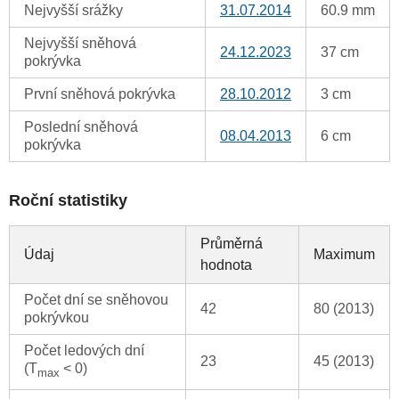
Nejvyšší srážky
31.07.2014
60.9 mm
Nejvyšší sněhová
24.12.2023
37 cm
pokrývka
První sněhová pokrývka
28.10.2012
3 cm
Poslední sněhová
08.04.2013
6 cm
pokrývka
Roční statistiky
Průměrná
Údaj
Maximum
hodnota
Počet dní se sněhovou
42
80 (2013)
pokrývkou
Počet ledových dní
23
45 (2013)
(T
< 0)
max