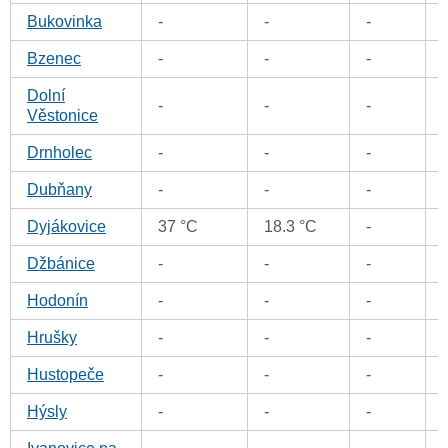
Bukovinka
-
-
-
Bzenec
-
-
-
Dolní
-
-
-
Věstonice
Drnholec
-
-
-
Dubňany
-
-
-
Dyjákovice
37 °C
18.3 °C
-
Džbánice
-
-
-
Hodonín
-
-
-
Hrušky
-
-
-
Hustopeče
-
-
-
Hýsly
-
-
-