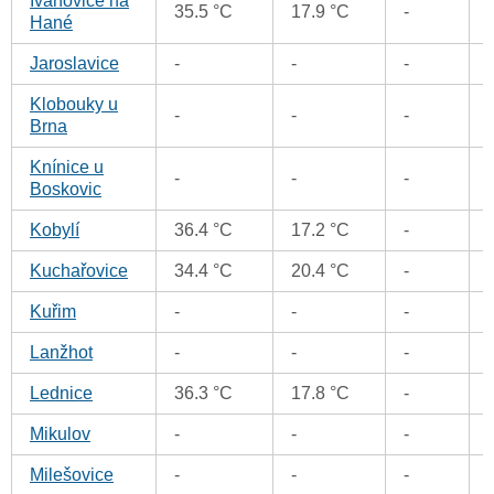
Ivanovice na
35.5 °C
17.9 °C
-
Hané
Jaroslavice
-
-
-
Klobouky u
-
-
-
Brna
Knínice u
-
-
-
Boskovic
Kobylí
36.4 °C
17.2 °C
-
Kuchařovice
34.4 °C
20.4 °C
-
Kuřim
-
-
-
Lanžhot
-
-
-
Lednice
36.3 °C
17.8 °C
-
Mikulov
-
-
-
Milešovice
-
-
-