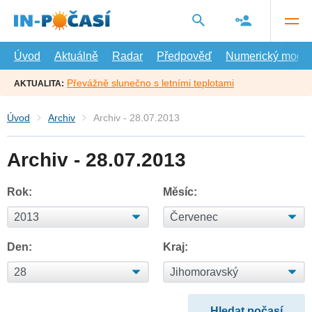
Přejít
na
hlavní
obsah
Úvod
Aktuálně
Radar
Předpověď
Numerický model
Převážně slunečno s letními teplotami
AKTUALITA:
Úvod
Archiv
Archiv - 28.07.2013
Archiv - 28.07.2013
Rok:
Měsíc:
Den:
Kraj: