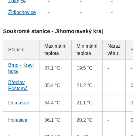
Ždánice
-
-
-
Židlochovice
-
-
-
Soukromé stanice - Jihomoravský kraj
Maximální
Minimální
Náraz
Stanice
Sr
teplota
teplota
větru
Brno - Kraví
37.1 °C
19.5 °C
-
-
hora
Břeclav
35.4 °C
21.2 °C
-
0
Poštorná
Domašov
34.4 °C
21.1 °C
-
0
Holasice
36.1 °C
20.2 °C
-
0