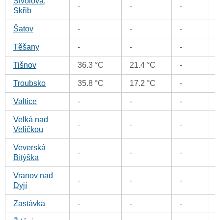
Stvolová,
-
-
-
Skřib
Šatov
-
-
-
Těšany
-
-
-
Tišnov
36.3 °C
21.4 °C
-
Troubsko
35.8 °C
17.2 °C
-
Valtice
-
-
-
Velká nad
-
-
-
Veličkou
Veverská
-
-
-
Bítýška
Vranov nad
-
-
-
Dyjí
Zastávka
-
-
-