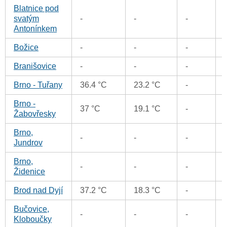
Blatnice pod
svatým
-
-
-
Antonínkem
Božice
-
-
-
Branišovice
-
-
-
Brno - Tuřany
36.4 °C
23.2 °C
-
Brno -
37 °C
19.1 °C
-
Žabovřesky
Brno,
-
-
-
Jundrov
Brno,
-
-
-
Židenice
Brod nad Dyjí
37.2 °C
18.3 °C
-
Bučovice,
-
-
-
Kloboučky