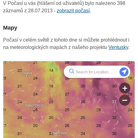
V Počasí u vás (hlášení od uživatelů) bylo nalezeno 398
záznamů z 28.07.2013 -
zobrazit počasí
.
Mapy
Počasí v celém světě z tohoto dne si můžete prohlédnout i
na meteorologických mapách z našeho projektu
Ventusky
.