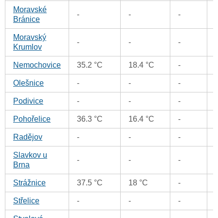
Moravské
-
-
-
Bránice
Moravský
-
-
-
Krumlov
Nemochovice
35.2 °C
18.4 °C
-
Olešnice
-
-
-
Podivice
-
-
-
Pohořelice
36.3 °C
16.4 °C
-
Radějov
-
-
-
Slavkov u
-
-
-
Brna
Strážnice
37.5 °C
18 °C
-
Střelice
-
-
-