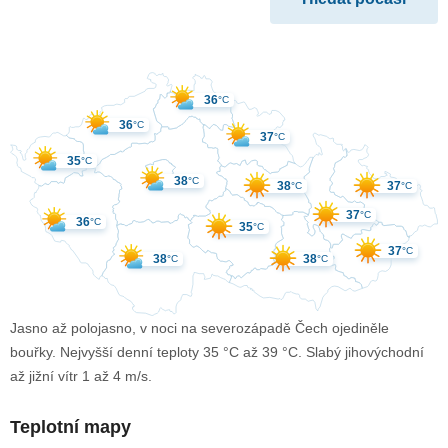
36
°C
36
°C
37
°C
35
°C
38
°C
38
37
°C
°C
37
°C
36
°C
35
°C
37
°C
38
38
°C
°C
Jasno až polojasno, v noci na severozápadě Čech ojediněle
bouřky. Nejvyšší denní teploty 35 °C až 39 °C. Slabý jihovýchodní
až jižní vítr 1 až 4 m/s.
Teplotní mapy