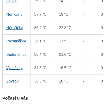
Louka
35.2 °C
24 °C
-
0
Němčany
37.7 °C
19 °C
-
0
Němčičky
36.4 °C
22.3 °C
-
0
Prosiměřice
36.1 °C
17.5 °C
-
0
Sudoměřice
36.4 °C
21.6 °C
-
0
Vysočany
34.8 °C
16.5 °C
-
0
Zbyšov
36.3 °C
20 °C
-
0
Počasí u vás