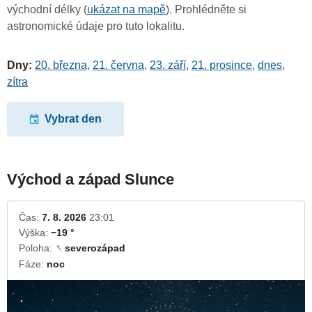
východní délky (
ukázat na mapě
). Prohlédněte si
astronomické údaje pro tuto lokalitu.
Dny:
20. března
,
21. června
,
23. září
,
21. prosince
,
dnes
,
zítra
Vybrat den
Východ a západ Slunce
Čas:
7. 8. 2026
23:01
Výška:
−19 °
Poloha:
severozápad
↓
Fáze:
noc