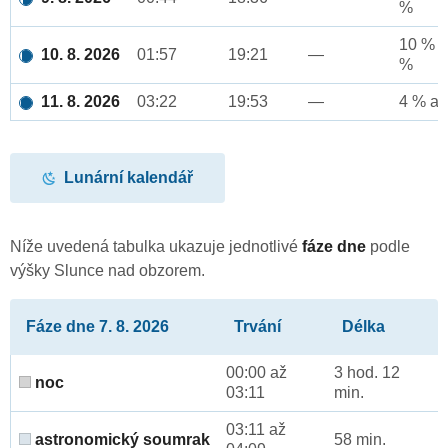
%
10 % a
10. 8. 2026
01:57
19:21
—
%
11. 8. 2026
03:22
19:53
—
4 % až
Lunární kalendář
Níže uvedená tabulka ukazuje jednotlivé
fáze dne
podle
výšky Slunce nad obzorem.
Fáze dne 7. 8. 2026
Trvání
Délka
00:00 až
3 hod. 12
noc
03:11
min.
03:11 až
astronomický soumrak
58 min.