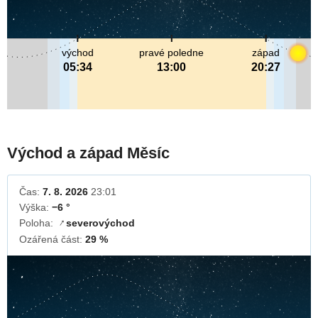
východ
pravé poledne
západ
05:34
13:00
20:27
Východ a západ Měsíc
Čas:
7. 8. 2026
23:01
Výška:
−6 °
Poloha:
severovýchod
↓
Ozářená část:
29 %