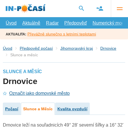
Přejít
na
hlavní
obsah
Úvod
Aktuálně
Radar
Předpověď
Numerický model
Převážně slunečno s letními teplotami
AKTUALITA:
Úvod
Předpověď počasí
Jihomoravský kraj
Drnovice
Slunce a měsíc
SLUNCE A MĚSÍC
Drnovice
Označit jako domovské město
Počasí
Slunce a Měsíc
Kvalita ovzduší
Drnovice leží na souřadnicích 49° 28' severní šířky a 16° 32'