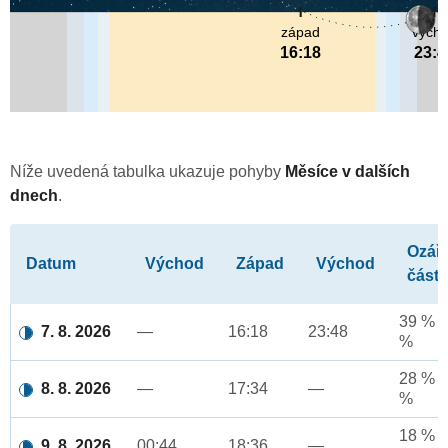
západ
vých
16:18
23:4
Níže uvedená tabulka ukazuje pohyby
Měsíce v dalších
dnech
.
Ozář
Datum
Východ
Západ
Východ
část
39 % a
7. 8. 2026
—
16:18
23:48
%
28 % a
8. 8. 2026
—
17:34
—
%
18 % a
9. 8. 2026
00:44
18:36
—