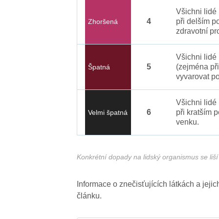
Všichni lid
4
při delším p
Zhoršená
zdravotní pr
Všichni lidé
5
(zejména při
Špatná
vyvarovat po
Všichni lidé
6
při kratším 
Velmi špatná
venku.
Konkrétní dopady na lidský organismus se liší 
Informace o znečisťujících látkách a jej
článku.