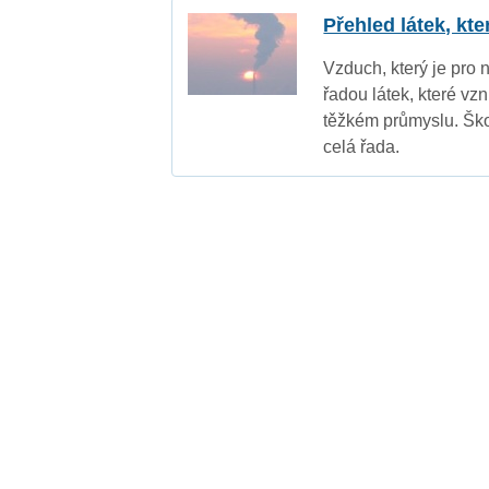
Přehled látek, kt
Vzduch, který je pro 
řadou látek, které vz
těžkém průmyslu. Ško
celá řada.