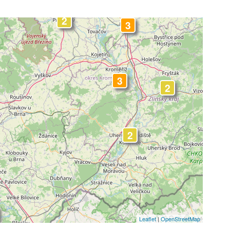
-
2
2
3
3
2
2
Leaflet
|
OpenStreetMap