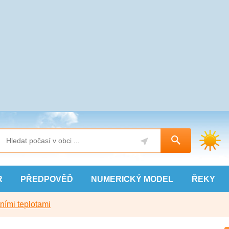
R
PŘEDPOVĚĎ
NUMERICKÝ
MODEL
ŘEKY
ními teplotami