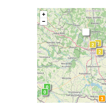
+
−
-
2
2
2
2
0
0
3