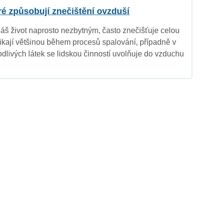
eré způsobují znečištění ovzduší
náš život naprosto nezbytným, často znečišťuje celou
nikají většinou během procesů spalování, případně v
dlivých látek se lidskou činností uvolňuje do vzduchu