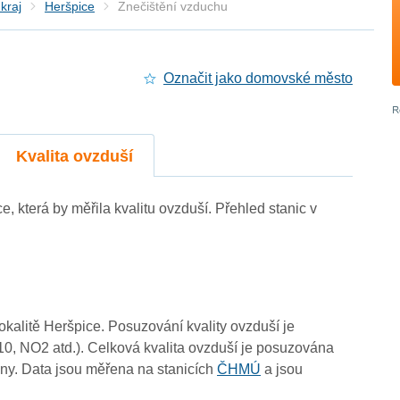
kraj
Heršpice
Znečištění vzduchu
Označit jako domovské město
Kvalita ovzduší
ce, která by měřila kvalitu ovzduší. Přehled stanic v
3
lokalitě Heršpice. Posuzování kvality ovzduší je
10, NO2 atd.). Celková kvalita ovzduší je posuzována
3
ny. Data jsou měřena na stanicích
ČHMÚ
a jsou
3