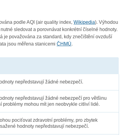
čována podle AQI (air quality index,
Wikipedia
). Výhodou
 nutné sledovat a porovnávat konkrétní číselné hodnoty.
 je považována za standard, kdy znečištění ovzduší
Data jsou měřena stanicemi
ČHMÚ
.
dnoty nepředstavují žádné nebezpečí.
dnoty nepředstavují žádné nebezpečí pro většinu
ní problémy mohou mít jen neobvykle citliví lidé.
 mohou pociťovat zdravotní problémy, pro zbytek
sažené hodnoty nepředstavují nebezpečí.