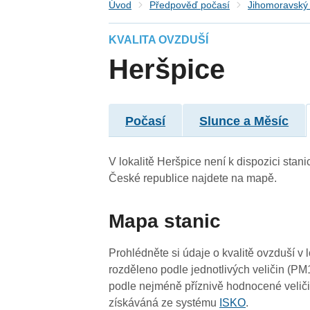
Úvod
Předpověď počasí
Jihomoravský 
KVALITA OVZDUŠÍ
3
3
Heršpice
3
3
Počasí
Slunce a Měsíc
V lokalitě Heršpice není k dispozici stani
České republice najdete na mapě.
Mapa stanic
2
3
Prohlédněte si údaje o kvalitě ovzduší v 
rozděleno podle jednotlivých veličin (PM
podle nejméně příznivě hodnocené veliči
získáváná ze systému
ISKO
.