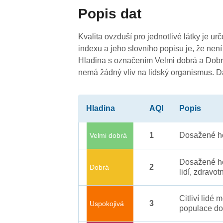
Popis dat
Kvalita ovzduší pro jednotlivé látky je ur
indexu a jeho slovního popisu je, že není
Hladina s označením Velmi dobrá a Dobrá
nemá žádný vliv na lidský organismus. 
Hladina
AQI
Popis
1
Dosažené ho
Velmi dobrá
Dosažené ho
2
Dobrá
lidí, zdravot
Citliví lidé
3
Uspokojivá
populace do