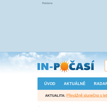
Přejít
na
hlavní
obsah
ÚVOD
AKTUÁLNĚ
RADA
Převážně slunečno s let
AKTUALITA: