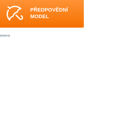
PŘEDPOVĚDNÍ
MODEL
3
3
0
3
3
3
3
-
3
3
2
3
-