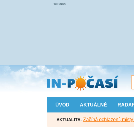
Přejít
na
hlavní
obsah
ÚVOD
AKTUÁLNĚ
RADA
Začíná ochlazení, míst
AKTUALITA: