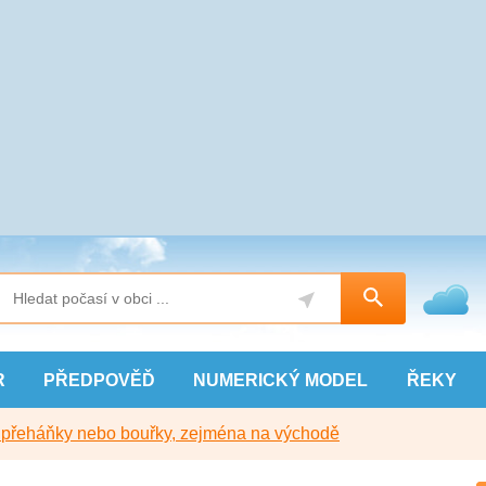
R
PŘEDPOVĚĎ
NUMERICKÝ
MODEL
ŘEKY
y přeháňky nebo bouřky, zejména na východě