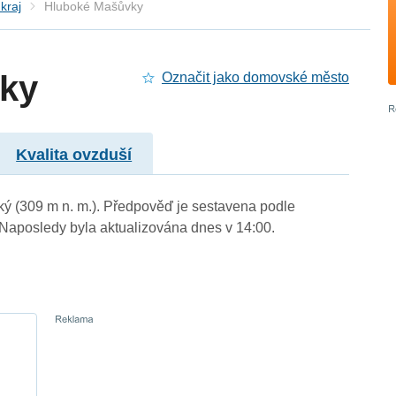
kraj
Hluboké Mašůvky
ky
Označit jako domovské město
Kvalita ovzduší
ký (309 m n. m.). Předpověď je sestavena podle
aposledy byla aktualizována dnes v 14:00.