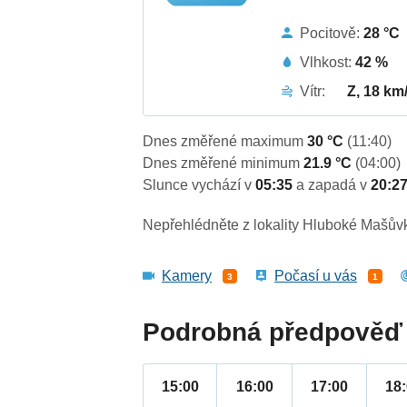
Pocitově:
28 °C
Vlhkost:
42 %
Vítr:
Z, 18 km
Dnes změřené maximum
30 °C
(11:40)
Dnes změřené minimum
21.9 °C
(04:00)
Slunce vychází v
05:35
a zapadá v
20:2
Nepřehlédněte z lokality Hluboké Mašův
Kamery
Počasí u vás
3
1
Podrobná předpověď 
15:00
16:00
17:00
18