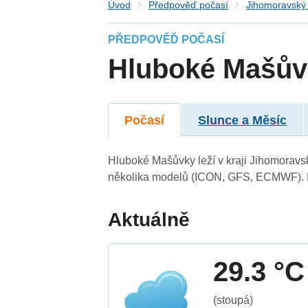
Úvod
Předpověď počasí
Jihomoravský 
PŘEDPOVĚĎ POČASÍ
Hluboké Mašův
Počasí
Slunce a Měsíc
Hluboké Mašůvky leží v kraji Jihomoravs
několika modelů (ICON, GFS, ECMWF). N
Aktuálně
29.3 °C
(stoupá)