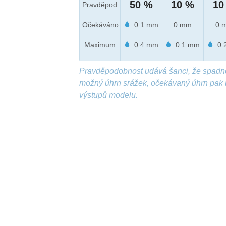
50 %
10 %
10
Pravděpod.
Očekáváno
0.1 mm
0 mm
0 
Maximum
0.4 mm
0.1 mm
0.
Pravděpodobnost udává šanci, že spadn
možný úhrn srážek, očekávaný úhrn pak 
výstupů modelu.