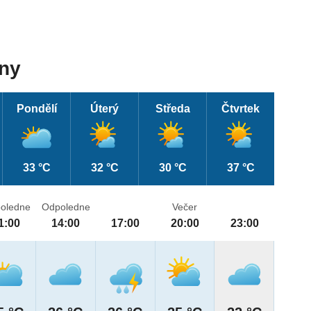
dny
Pondělí
Úterý
Středa
Čtvrtek
33 °C
32 °C
30 °C
37 °C
oledne
Odpoledne
Večer
1:00
14:00
17:00
20:00
23:00