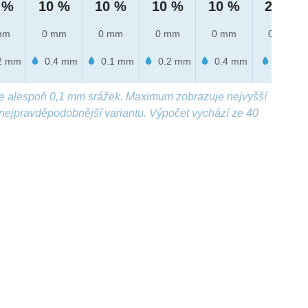
 %
10 %
10 %
10 %
10 %
20 %
mm
0 mm
0 mm
0 mm
0 mm
0 mm
2 mm
0.4 mm
0.1 mm
0.2 mm
0.4 mm
1 mm
e alespoň 0,1 mm srážek. Maximum zobrazuje nejvyšší
nejpravděpodobnější variantu. Výpočet vychází ze 40