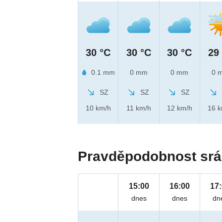
30 °C
30 °C
30 °C
29
0.1 mm
0 mm
0 mm
0 
SZ
SZ
SZ
10 km/h
11 km/h
12 km/h
16 
Pravděpodobnost srá
15:00
16:00
17
dnes
dnes
dn