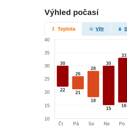
Výhled počasí
Teplota
Vítr
40
35
33
30
30
30
28
26
25
22
20
21
18
15
16
15
10
Čt
Pá
So
Ne
Po