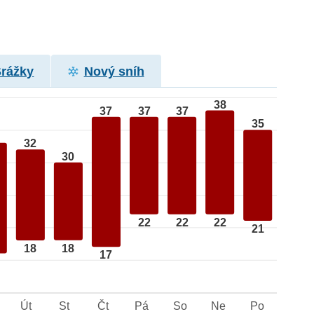
Srážky
Nový sníh
38
37
37
37
35
32
30
22
22
22
21
18
18
17
Út
St
Čt
Pá
So
Ne
Po